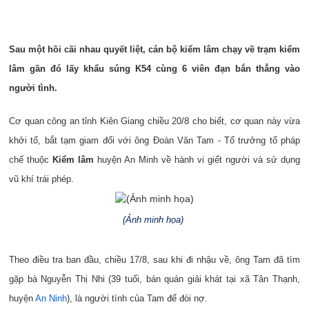
Sau một hồi cãi nhau quyết liệt, cán bộ kiểm lâm chạy về trạm kiểm
lâm gần đó lấy khẩu súng K54 cùng 6 viên đạn bắn thẳng vào
người tình.
Cơ quan công an tỉnh Kiên Giang chiều 20/8 cho biết, cơ quan này vừa
khởi tố, bắt tạm giam đối với ông Đoàn Văn Tam - Tổ trưởng tổ pháp
chế thuộc
Kiểm lâm
huyện An Minh về hành vi giết người và sử dụng
vũ khí trái phép.
(Ảnh minh họa)
Theo điều tra ban đầu, chiều 17/8, sau khi đi nhậu về, ông Tam đã tìm
gặp bà Nguyễn Thị Nhi (39 tuổi, bán quán giải khát tại xã Tân Thạnh,
huyện
An Ninh
), là người tình của Tam để đòi nợ.