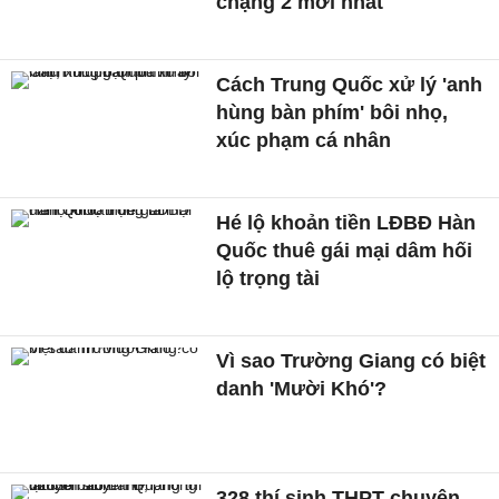
chặng 2 mới nhất
Cách Trung Quốc xử lý 'anh
hùng bàn phím' bôi nhọ,
xúc phạm cá nhân
Hé lộ khoản tiền LĐBĐ Hàn
Quốc thuê gái mại dâm hối
lộ trọng tài
Vì sao Trường Giang có biệt
danh 'Mười Khó'?
328 thí sinh THPT chuyên