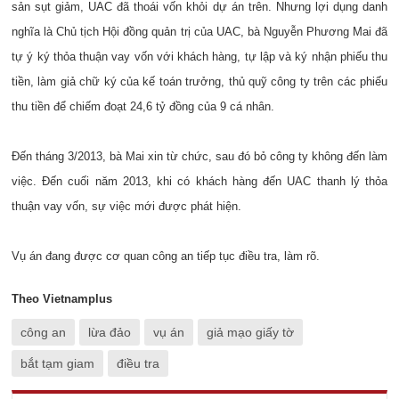
sản sụt giảm, UAC đã thoái vốn khỏi dự án trên. Nhưng lợi dụng danh
nghĩa là Chủ tịch Hội đồng quản trị của UAC, bà Nguyễn Phương Mai đã
tự ý ký thỏa thuận vay vốn với khách hàng, tự lập và ký nhận phiếu thu
tiền, làm giả chữ ký của kế toán trưởng, thủ quỹ công ty trên các phiếu
thu tiền để chiếm đoạt 24,6 tỷ đồng của 9 cá nhân.
Đến tháng 3/2013, bà Mai xin từ chức, sau đó bỏ công ty không đến làm
việc. Đến cuối năm 2013, khi có khách hàng đến UAC thanh lý thỏa
thuận vay vốn, sự việc mới được phát hiện.
Vụ án đang được cơ quan công an tiếp tục điều tra, làm rõ.
Theo Vietnam
plus
công an
lừa đảo
vụ án
giả mạo giấy tờ
bắt tạm giam
điều tra