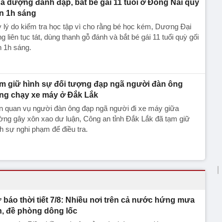
a dượng đánh đập, bắt bé gái 11 tuổi ở Đồng Nai quỳ
n 1h sáng
 lý do kiểm tra học tập vì cho rằng bé học kém, Dương Đại
g liên tục tát, dùng thanh gỗ đánh và bắt bé gái 11 tuổi quỳ gối
 1h sáng.
m giữ hình sự đối tượng đạp ngã người đàn ông
ng chạy xe máy ở Đắk Lắk
n quan vụ người đàn ông đạp ngã người đi xe máy giữa
ng gây xôn xao dư luận, Công an tỉnh Đắk Lắk đã tạm giữ
h sự nghi phạm để điều tra.
 báo thời tiết 7/8: Nhiều nơi trên cả nước hứng mưa
n, đề phòng dông lốc