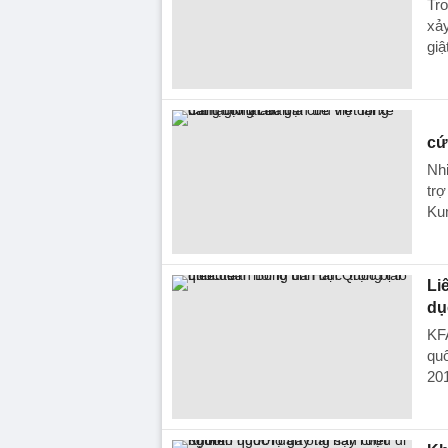
Tro
xảy
giậ
cứ
Nhi
trợ
Ku
Li
dụ
KFA
quố
201