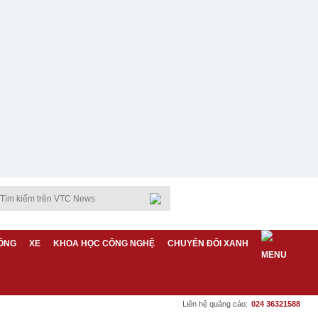
ỐNG
XE
KHOA HỌC CÔNG NGHỆ
CHUYỂN ĐỔI XANH
Liên hệ quảng cáo:
024 36321588