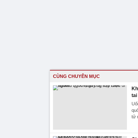
CÙNG CHUYÊN MỤC
Kh
ta
Uố
quố
tử 