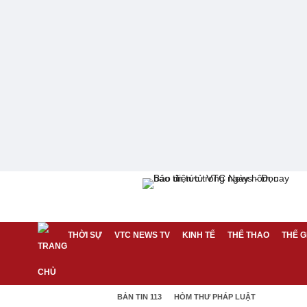
THỜI SỰ
VTC NEWS TV
KINH TẾ
THỂ THAO
THẾ G
BẢN TIN 113
HÒM THƯ PHÁP LUẬT