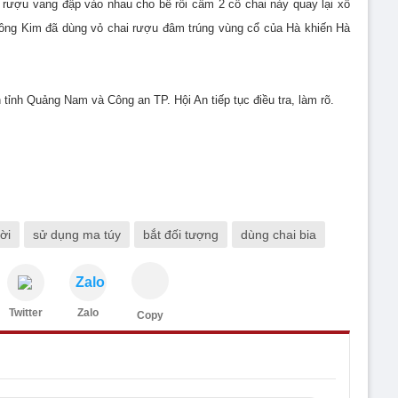
 rượu vang đập vào nhau cho bể rồi cầm 2 cổ chai này quay lại xô
, ông Kim đã dùng vỏ chai rượu đâm trúng vùng cổ của Hà khiến Hà
ỉnh Quảng Nam và Công an TP. Hội An tiếp tục điều tra, làm rõ.
ời
sử dụng ma túy
bắt đối tượng
dùng chai bia
Zalo
Twitter
Zalo
Copy