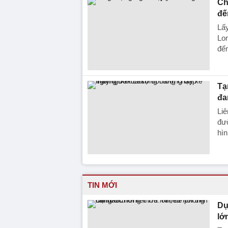
Ch
đế
Lấy
Lon
đến
Tạ
đa
Liê
đườ
hìn
TIN MỚI
Dự
lớ