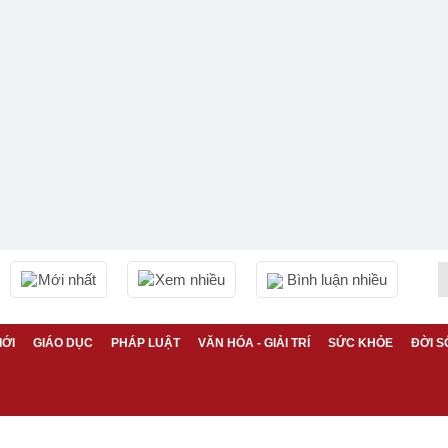
Mới nhất
Xem nhiều
Bình luận nhiều
IỚI
GIÁO DỤC
PHÁP LUẬT
VĂN HÓA - GIẢI TRÍ
SỨC KHỎE
ĐỜI S