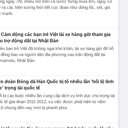
ng ngày 7/8, nhiều nơi trên cả nước hứng mưa lớn, nguy cơ
 ra các hiện tượng thời tiết cực đoan như dông lốc, sét, gió
t mạnh.
Cảm động các bạn trẻ Việt lái xe hàng giờ tham gia
u trợ động đất tại Nhật Bản
ều bạn trẻ Việt đã không ngại khó khăn, lái xe hàng giờ để hỗ
 đồng bào và người dân địa phương sau trận động đất tại
mamoto, Nhật Bản.
ên đoàn Bóng đá Hàn Quốc bị tố nhiều lần 'hối lộ tình
c' trọng tài quốc tế
 bị cáo buộc nhiều lần cung cấp dịch vụ tình dục cho trọng tài
c tế giai đoạn 2011-2012, vụ việc được phát hiện từ năm
6 nhưng đến nay mới bị phanh phui.