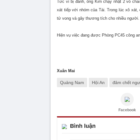
Tức vì bị đánh, ông Kim chạy nhặt 2 vỏ chai
xát tiếp với nhóm của Tài. Trong lúc xô xát
tử vong và gây thương tích cho nhiều người.
Hiện vụ việc đang được Phòng PC45 công an t
Xuân Mai
Quảng Nam
Hội An
đâm chết ngư
Facebook
Bình luận