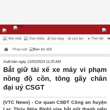
Mới nhất
Xem nhiều
💰 Giá vàng
📅 Lịch âm
☀️ Thời tiết

Pháp luật
Bản tin 113
Xuất bản ngày 12/02/2024 11:25 AM
Bắt giữ tài xế xe máy vi phạm
nồng độ cồn, tông gãy chân
đại uý CSGT
(VTC News) -
Cơ quan CSĐT Công an huyện
Lạc Thủy (Hòa Bình) vừa bắt giữ thanh niên