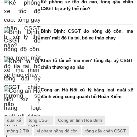
Kẻ phóng xe tốc độ cao, tông gãy chân
CSGT bị xử lý thế nào?
Bình Định: CSGT đo nồng độ cồn, ‘ma
men’ mặt đỏ tía tai, bỏ xe tháo chạy
Khởi tố tài xế 'ma men' tông đại uý CSGT
chấn thương sọ não
Công an Hà Nội xử lý hàng loạt quái xế
đánh võng xung quanh hồ Hoàn Kiếm
quái xế
tông CSGT
Công an tỉnh Hòa Bình
mồng 2 Tết
vi phạm nồng độ cồn
tông gãy chân CSGT