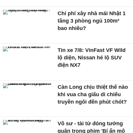
Chi phí xây nhà mái Nhật 1
tầng 3 phòng ngủ 100m²
bao nhiêu?
Tin xe 7/8: VinFast VF Wild
lộ diện, Nissan hé lộ SUV
điện NX7
Càn Long chịu thiệt thế nào
khi vua cha giấu di chiếu
truyền ngôi đến phút chót?
Võ sư - tài tử đóng tướng
quân trong phim 'Bí ẩn mộ