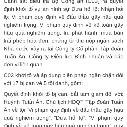
Cảnh sát điều tra Bộ Công an (C03) ra quyết
định khởi tố vụ án hình sự Đưa hối lộ; Nhận hối
lộ; Vi phạm quy định về đấu thầu gây hậu quả
nghiêm trọng; Vi phạm quy định về kế toán gây
hậu quả nghiêm trọng; In, phát hành, mua bán
trái phép hóa đơn, chứng từ thu nộp ngân sách
Nhà nước xảy ra tại Công ty Cổ phần Tập đoàn
Tuấn Ân, Công ty Điện lực Bình Thuận và các
đơn vị liên quan.
C03 khởi tố và áp dụng biện pháp ngăn chặn đối
với 17 bị can về 5 tội danh, gồm:
Quyết định khởi tố bị can, bắt tạm giam đối với:
Huỳnh Tuấn Ân, Chủ tịch HĐQT Tập đoàn Tuấn
Ân về tội “Vi phạm quy định về đấu thầu gây hậu
quả nghiêm trọng”, “Đưa hối lộ”, “Vi phạm quy
định về kế toán gây hậu quả nghiêm trọng”, quy