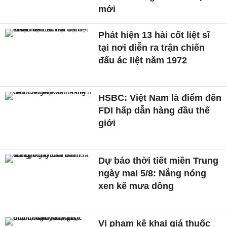
mới
Phát hiện 13 hài cốt liệt sĩ
tại nơi diễn ra trận chiến
đấu ác liệt năm 1972
HSBC: Việt Nam là điểm đến
FDI hấp dẫn hàng đầu thế
giới
Dự báo thời tiết miền Trung
ngày mai 5/8: Nắng nóng
xen kẽ mưa dông
Vi phạm kê khai giá thuốc