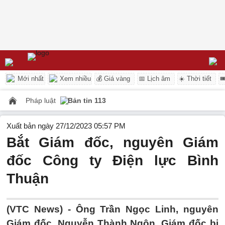
Mới nhất
Xem nhiều
💰 Giá vàng
📅 Lịch âm
☀️ Thời tiết

Pháp luật
Bản tin 113
Xuất bản ngày 27/12/2023 05:57 PM
Bắt Giám đốc, nguyên Giám
đốc Công ty Điện lực Bình
Thuận
(VTC News) -
Ông Trần Ngọc Linh, nguyên
Giám đốc, Nguyễn Thành Ngôn, Giám đốc bị