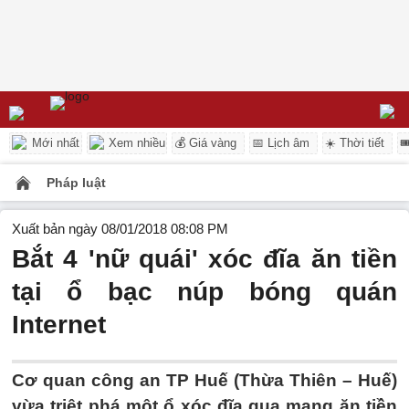
Mới nhất
Xem nhiều
💰 Giá vàng
📅 Lịch âm
☀️ Thời tiết

Pháp luật
Xuất bản ngày 08/01/2018 08:08 PM
Bắt 4 'nữ quái' xóc đĩa ăn tiền
tại ổ bạc núp bóng quán
Internet
Cơ quan công an TP Huế (Thừa Thiên – Huế)
vừa triệt phá một ổ xóc đĩa qua mạng ăn tiền