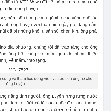
áo điện tử
VTC News
đã về thăm và trao món quà
 gia đình ông Luyện.
n sơ, nằm sâu trong con ngõ nhỏ của vùng quê lúa
nh ảnh ông Luyện với thân hình gầy gò, đang nằm
mũi đã bị những khối u sần sùi chèn kín, ông phải
.
ạo địa phương, chúng tôi đã trao tặng cho ông
 đọc ủng hộ, cùng với món quà do nhóm thiện
h) về thăm, trao tặng.
ũng về thăm hỏi, động viên và trao tiền ủng hộ cho
ông Luyện.
ang nặng tình người, ông Luyện rưng rưng nước
nói lên lời. Bởi có lẽ suốt cuộc đời lang thang,
 cóp, chưa bao giờ ông có được số tiền lớn như