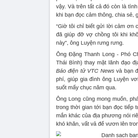
vậy. Và trên tất cả đó còn là t
khi bạn đọc cảm thông, chia sẻ, 
“Giờ tôi chỉ biết gửi lời cảm 
đã giúp đỡ vợ chồng tôi khi kh
này”, ông Luyện rưng rưng.
Ông Đặng Thanh Long - Phó Ch
Thái Bình) thay mặt lãnh đạo đ
Báo điện tử VTC News
và bạn đ
phí, giúp gia đình ông Luyện vơ
suốt mấy chục năm qua.
Ông Long cũng mong muốn, phát h
trong thời gian tới bạn đọc tiế
mắn khác của địa phương nói riê
khó khăn, vất vả để vươn lên tro