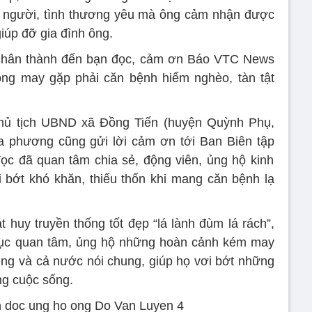
ình người, tình thương yêu mà ông cảm nhận được
giúp đỡ gia đình ông.
ơn chân thành đến bạn đọc, cảm ơn Báo VTC News
ông may gặp phải căn bệnh hiểm nghèo, tàn tật
ủ tịch UBND xã Đồng Tiến (huyện Quỳnh Phụ,
ịa phương cũng gửi lời cảm ơn tới Ban Biên tập
ọc đã quan tâm chia sẻ, động viên, ủng hộ kinh
i bớt khó khăn, thiếu thốn khi mang căn bệnh lạ
uy truyền thống tốt đẹp “lá lành đùm lá rách”,
p tục quan tâm, ủng hộ những hoàn cảnh kém may
ng và cả nước nói chung, giúp họ vơi bớt những
ng cuộc sống.