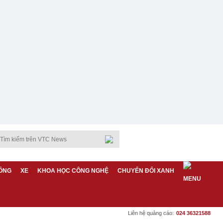
ỐNG
XE
KHOA HỌC CÔNG NGHỆ
CHUYỂN ĐỔI XANH
Liên hệ quảng cáo:
024 36321588