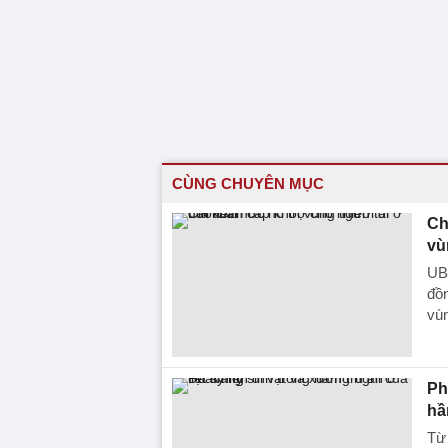
CÙNG CHUYÊN MỤC
Ch
vù
UBN
đồn
vùn
Ph
hầ
Từ