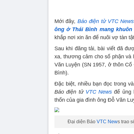
Mới đây,
Báo điện tử VTC News
ông ở Thái Bình mang khuôn 
khắp nơi xin ăn để nuôi vợ tàn tật
Sau khi đăng tải, bài viết đã đ
xa, thương cảm cho số phận và
Văn Luyện (SN 1957, ở thôn Cổ 
Bình).
Đặc biệt, nhiều bạn đọc trong v
Báo điện tử
VTC News
để ủng h
thốn của gia đình ông Đỗ Văn Lu
Đại diện Báo
VTC New
s trao 