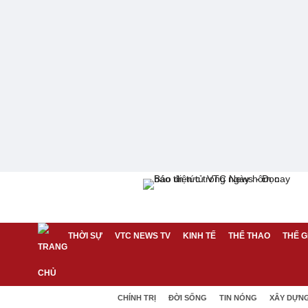
THỜI SỰ
VTC NEWS TV
KINH TẾ
THỂ THAO
THẾ G
CHÍNH TRỊ
ĐỜI SỐNG
TIN NÓNG
XÂY DỰN