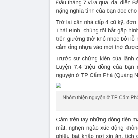
Đầu tháng 7 vừa qua, đại diện B
nặng nghĩa tình của bạn đọc cho
Trở lại căn nhà cấp 4 cũ kỹ, đơ
Thái Bình, chúng tôi bắt gặp hì
trên giường thở khó nhọc bởi lỗ 
cắm ống nhựa vào mới thở được
Trước sự chứng kiến của lãnh đ
Luyện 7,4 triệu đồng của bạn
nguyện ở TP Cẩm Phả (Quảng Nin
Nhóm thiện nguyện ở TP Cẩm Phả c
Cầm trên tay những đồng tiền m
mắt, nghẹn ngào xúc động không 
phiêu bạt khắp nơi xin ăn, tích