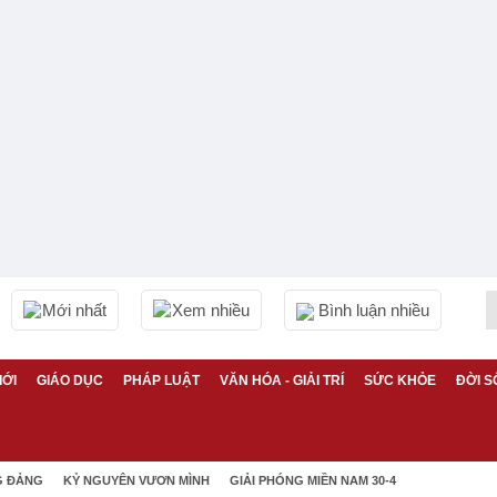
Mới nhất
Xem nhiều
Bình luận nhiều
IỚI
GIÁO DỤC
PHÁP LUẬT
VĂN HÓA - GIẢI TRÍ
SỨC KHỎE
ĐỜI S
G ĐẢNG
KỶ NGUYÊN VƯƠN MÌNH
GIẢI PHÓNG MIỀN NAM 30-4