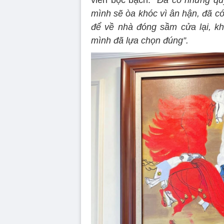
viên bộc bạch:
“Đã có những qu
mình sẽ òa khóc vì ân hận, đã c
để về nhà đóng sầm cửa lại, k
mình đã lựa chọn đúng”.