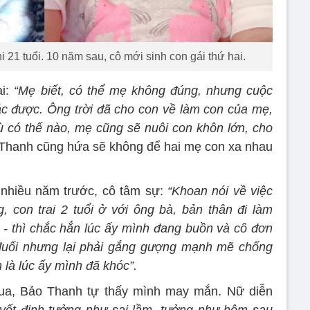
 21 tuổi. 10 năm sau, cô mới sinh con gái thứ hai.
ai:
“Mẹ biết, có thể mẹ không đúng, nhưng cuộc
c được. Ông trời đã cho con về làm con của mẹ,
 có thế nào, mẹ cũng sẽ nuôi con khôn lớn, cho
hanh cũng hứa sẽ không để hai mẹ con xa nhau
 nhiều năm trước, cô tâm sự:
“Khoan nói về việc
, con trai 2 tuổi ở với ông bà, bản thân đi làm
à - thì chắc hẳn lúc ấy mình đang buồn và cô đơn
 đuối nhưng lại phải gắng gượng mạnh mẽ chống
n là lúc ấy mình đã khóc”.
qua, Bảo Thanh tự thấy mình may mắn. Nữ diễn