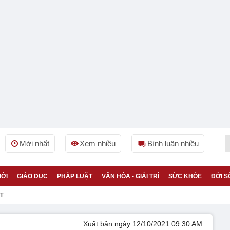
Mới nhất
Xem nhiều
Bình luận nhiều
IỚI
GIÁO DỤC
PHÁP LUẬT
VĂN HÓA - GIẢI TRÍ
SỨC KHỎE
ĐỜI S
ỆT
Xuất bản ngày 12/10/2021 09:30 AM