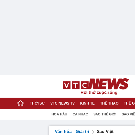
THỜI SỰ
VTC NEWS TV
KINH TẾ
THỂ THAO
THẾ G
HOA HẬU
CA NHẠC
SAO THẾ GIỚI
SAO VI
Văn hóa - Giải trí
Sao Việt