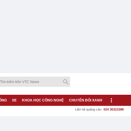
ỐNG
XE
KHOA HỌC CÔNG NGHỆ
CHUYỂN ĐỔI XANH
Liên hệ quảng cáo:
024 36321588