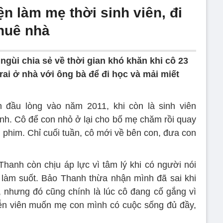
n làm mẹ thời sinh viên, đi
thuê nhà
gùi chia sẻ về thời gian khó khăn khi cô 23
rai ở nhà với ông bà để đi học và mải miết
 đầu lòng vào năm 2011, khi còn là sinh viên
h. Cô để con nhỏ ở lại cho bố mẹ chăm rồi quay
g phim. Chỉ cuối tuần, cô mới về bên con, đưa con
hanh còn chịu áp lực vì tâm lý khi có người nói
 làm suốt. Bảo Thanh thừa nhận mình đã sai khi
, nhưng đó cũng chính là lúc cô đang cố gắng vì
iễn viên muốn mẹ con mình có cuộc sống đủ đầy,