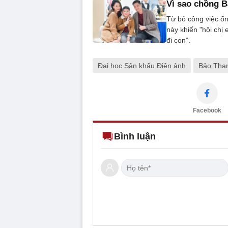
Vì sao chồng B
Từ bỏ công việc ổ
này khiến "hội chị
đi con”.
Đại học Sân khấu Điện ảnh
Bảo Tha
Facebook
Bình luận