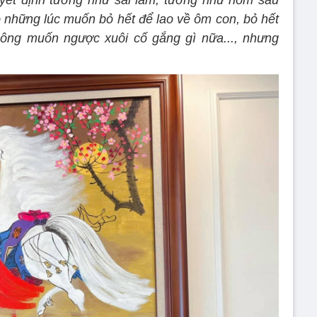
yết định tưởng như sai lầm, tưởng như hôm sau
ó những lúc muốn bỏ hết để lao về ôm con, bỏ hết
hông muốn ngược xuôi cố gắng gì nữa..., nhưng