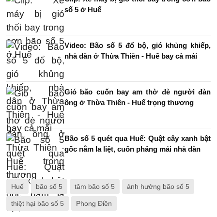
số 5 ở Huế
Video: Bão số 5 đổ bộ, gió khủng khiếp,
nhà dân ở Thừa Thiên - Huế bay cả mái
Gió bão cuốn bay am thờ đè người đàn
ông ở Thừa Thiên - Huế trọng thương
Bão số 5 quét qua Huế: Quật cây xanh bật
gốc nằm la liệt, cuốn phăng mái nhà dân
Huế
bão số 5
tâm bão số 5
ảnh hưởng bão số 5
thiệt hại bão số 5
Phong Điền