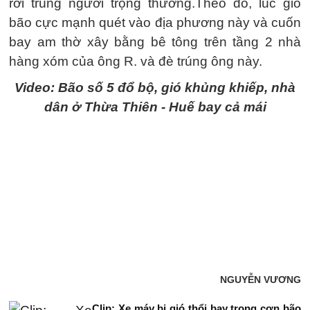
rơi trúng người trọng thương.Theo đó, lúc gió
bão cực mạnh quét vào địa phương này và cuốn
bay am thờ xây bằng bê tông trên tầng 2 nhà
hàng xóm của ông R. và đè trúng ông này.
Video: Bão số 5 đổ bộ, gió khủng khiếp, nhà
dân ở Thừa Thiên - Huế bay cả mái
NGUYỄN VƯƠNG
Clip: Xe máy bị gió thổi bay trong cơn bão