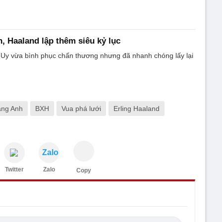
n, Haaland lập thêm siêu kỷ lục
 Uy vừa bình phục chấn thương nhưng đã nhanh chóng lấy lại
.
ạng Anh
BXH
Vua phá lưới
Erling Haaland
Zalo
Twitter
Zalo
Copy