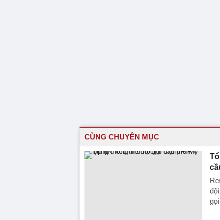
CÙNG CHUYÊN MỤC
Tổ
cầ
Reu
đội
gọi