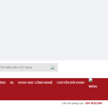
ỐNG
XE
KHOA HỌC CÔNG NGHỆ
CHUYỂN ĐỔI XANH
Liên hệ quảng cáo:
024 36321588