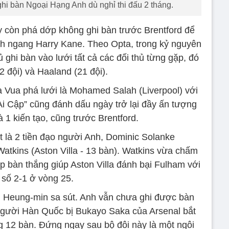
i bàn Ngoại Hạng Anh dù nghỉ thi đấu 2 tháng.
y còn phá dớp không ghi bàn trước Brentford để
h ngang Harry Kane. Theo Opta, trong kỷ nguyên
 ghi bàn vào lưới tất cả các đối thủ từng gặp, đó
2 đội) và Haaland (21 đội).
 Vua phá lưới là Mohamed Salah (Liverpool) với
Ai Cập” cũng đánh dấu ngày trở lại đầy ấn tượng
à 1 kiến tạo, cũng trước Brentford.
ượt là 2 tiền đạo người Anh, Dominic Solanke
Watkins (Aston Villa - 13 bàn). Watkins vừa chấm
đúp bàn thắng giúp Aston Villa đánh bại Fulham với
 số 2-1 ở vòng 25.
n Heung-min sa sút. Anh vẫn chưa ghi được bàn
người Hàn Quốc bị Bukayo Saka của Arsenal bắt
g 12 bàn. Đứng ngay sau bộ đôi này là một ngôi