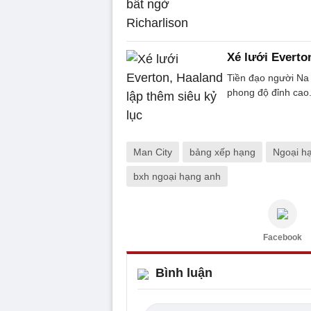
Xé lưới Everto
Tiền đạo người Na
phong độ đỉnh cao
Man City
bảng xếp hạng
Ngoại h
bxh ngoại hạng anh
Facebook
Bình luận