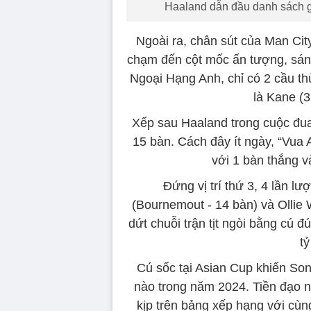
Haaland dẫn đầu danh sách gh
Ngoài ra, chân sút của Man Cit
chạm đến cột mốc ấn tượng, sán
Ngoại Hạng Anh, chỉ có 2 cầu thủ
là Kane (3
Xếp sau Haaland trong cuộc đua
15 bàn. Cách đây ít ngày, “Vua 
với 1 bàn thắng v
Đứng vị trí thứ 3, 4 lần l
(Bournemout - 14 bàn) và Ollie 
dứt chuỗi trận tịt ngòi bằng cú 
tỷ
Cú sốc tại Asian Cup khiến So
nào trong năm 2024. Tiền đạo 
kịp trên bảng xếp hạng với cùn