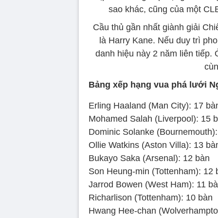
sao khác, cũng của một CLB
Cầu thủ gần nhất giành giải Chi
là Harry Kane. Nếu duy trì pho
danh hiệu này 2 năm liên tiếp.
cùn
Bảng xếp hạng vua phá lưới N
Erling Haaland (Man City): 17 bà
Mohamed Salah (Liverpool): 15 
Dominic Solanke (Bournemouth):
Ollie Watkins (Aston Villa): 13 bà
Bukayo Saka (Arsenal): 12 bàn
Son Heung-min (Tottenham): 12 
Jarrod Bowen (West Ham): 11 b
Richarlison (Tottenham): 10 bàn
Hwang Hee-chan (Wolverhampton