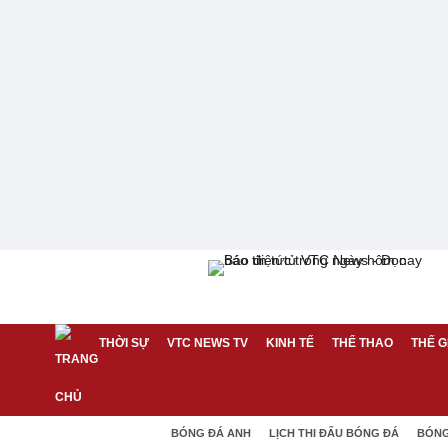
THỜI SỰ
VTC NEWS TV
KINH TẾ
THỂ THAO
THẾ G
BÓNG ĐÁ ANH
LỊCH THI ĐẤU BÓNG ĐÁ
BÓNG