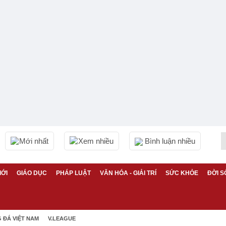
Mới nhất
Xem nhiều
Bình luận nhiều
IỚI
GIÁO DỤC
PHÁP LUẬT
VĂN HÓA - GIẢI TRÍ
SỨC KHỎE
ĐỜI S
 ĐÁ VIỆT NAM
V.LEAGUE