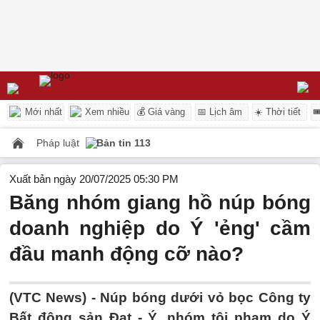
Mới nhất
Xem nhiều
💰 Giá vàng
📅 Lịch âm
☀️ Thời tiết

Pháp luật
Bản tin 113
Xuất bản ngày 20/07/2025 05:30 PM
Băng nhóm giang hồ núp bóng
doanh nghiệp do Ý 'ẻng' cầm
đầu manh động cỡ nào?
(VTC News) -
Núp bóng dưới vỏ bọc Công ty
Bất động sản Đạt - Ý, nhóm tội phạm do Ý