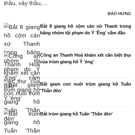
thầu, vây thầu,…
BẢO HƯNG
Bắt 8 giang hồ cộm cán xứ Thanh trong
băng nhóm tội phạm do Ý 'Ẻng' cầm đầu
Công an Thanh Hoá khám xét căn biệt thự
của trùm giang hồ Ý 'ẻng'
Bắt giam con nuôi trùm giang hồ Tuấn
'Thần đèn'
Bắt trùm giang hồ Tuấn 'Thần đèn'