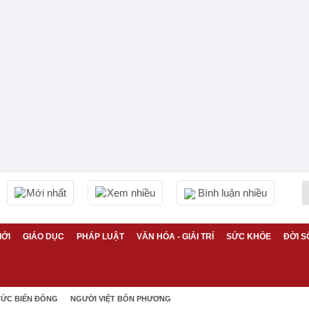
Mới nhất
Xem nhiều
Bình luận nhiều
IỚI
GIÁO DỤC
PHÁP LUẬT
VĂN HÓA - GIẢI TRÍ
SỨC KHỎE
ĐỜI S
TỨC BIỂN ĐÔNG
NGƯỜI VIỆT BỐN PHƯƠNG