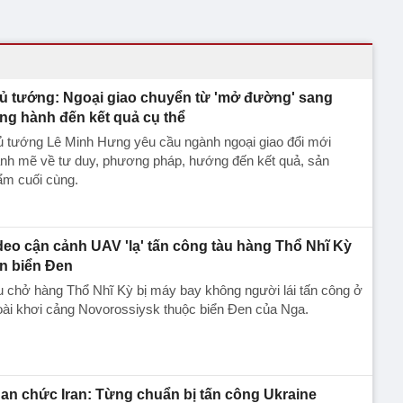
ủ tướng: Ngoại giao chuyển từ 'mở đường' sang
ng hành đến kết quả cụ thể
ủ tướng Lê Minh Hưng yêu cầu ngành ngoại giao đổi mới
nh mẽ về tư duy, phương pháp, hướng đến kết quả, sản
ẩm cuối cùng.
deo cận cảnh UAV 'lạ' tấn công tàu hàng Thổ Nhĩ Kỳ
ên biển Đen
 chở hàng Thổ Nhĩ Kỳ bị máy bay không người lái tấn công ở
ài khơi cảng Novorossiysk thuộc biển Đen của Nga.
an chức Iran: Từng chuẩn bị tấn công Ukraine