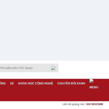
ỐNG
XE
KHOA HỌC CÔNG NGHỆ
CHUYỂN ĐỔI XANH
Liên hệ quảng cáo:
024 36321588