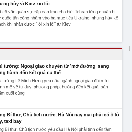
ưng hủy vì Kiev xin lỗi
 cố vấn quân sự cấp cao Iran cho biết Tehran từng chuẩn bị
c cuộc tấn công nhằm vào ba mục tiêu Ukraine, nhưng hủy kế
ch khi nhận được "lời xin lỗi" từ Kiev.
ủ tướng: Ngoại giao chuyển từ 'mở đường' sang
ng hành đến kết quả cụ thể
ủ tướng Lê Minh Hưng yêu cầu ngành ngoại giao đổi mới
nh mẽ về tư duy, phương pháp, hướng đến kết quả, sản
ẩm cuối cùng.
ng Bí thư, Chủ tịch nước: Hà Nội nay mai phải có ô tô
y, taxi bay
g Bí thư, Chủ tịch nước yêu cầu Hà Nội phải tính đến tầm