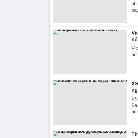
nhì
bay
Vi
hô
Vie
hôm
XS
ng
XS
Ba 
hôm
Th