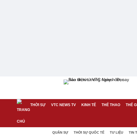
THỜI SỰ
VTC NEWS TV
KINH TẾ
THỂ THAO
THẾ G
QUÂN SỰ
THỜI SỰ QUỐC TẾ
TƯ LIỆU
TIN 