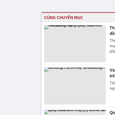
CÙNG CHUYÊN MỤC
Th
đồ
Th
mạ
ph
Vi
tr
Tàu
ngo
Qu