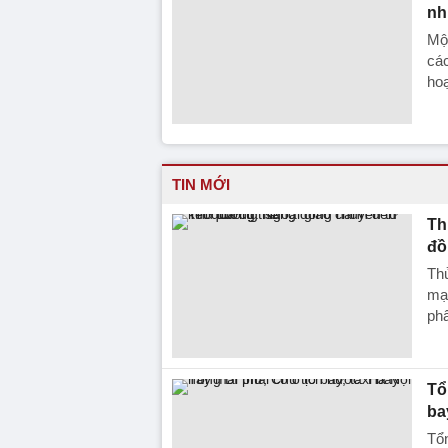
nh
Một
cá
hoạ
TIN MỚI
Th
đồ
Th
mạ
ph
Tổ
ba
Tổn