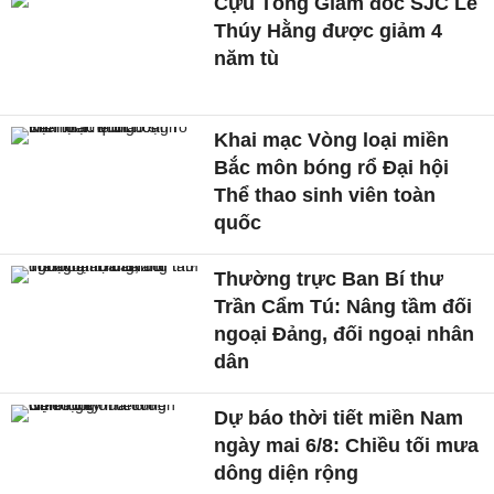
Cựu Tổng Giám đốc SJC Lê
Thúy Hằng được giảm 4
năm tù
Khai mạc Vòng loại miền
Bắc môn bóng rổ Đại hội
Thể thao sinh viên toàn
quốc
Thường trực Ban Bí thư
Trần Cẩm Tú: Nâng tầm đối
ngoại Đảng, đối ngoại nhân
dân
Dự báo thời tiết miền Nam
ngày mai 6/8: Chiều tối mưa
dông diện rộng