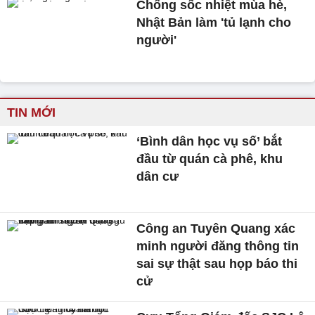
Chống sốc nhiệt mùa hè,
Nhật Bản làm 'tủ lạnh cho
người'
TIN MỚI
‘Bình dân học vụ số’ bắt
đầu từ quán cà phê, khu
dân cư
Công an Tuyên Quang xác
minh người đăng thông tin
sai sự thật sau họp báo thi
cử