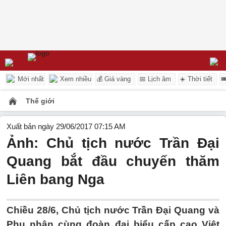
Mới nhất
Xem nhiều
💰 Giá vàng
📅 Lịch âm
☀️ Thời tiết

Thế giới
Xuất bản ngày 29/06/2017 07:15 AM
Ảnh: Chủ tịch nước Trần Đại
Quang bắt đầu chuyến thăm
Liên bang Nga
Chiều 28/6, Chủ tịch nước Trần Đại Quang và
Phu nhân cùng đoàn đại biểu cấp cao Việt