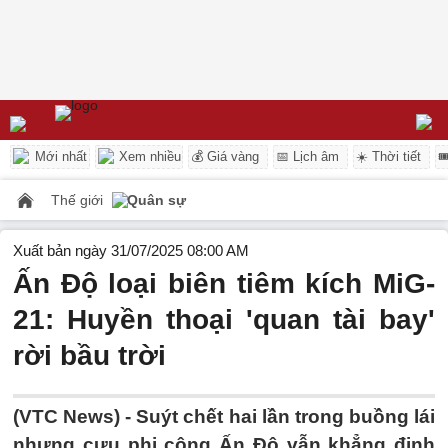
Mới nhất
Xem nhiều
💰 Giá vàng
📅 Lịch âm
☀️ Thời tiết

Thế giới
Quân sự
Xuất bản ngày 31/07/2025 08:00 AM
Ấn Độ loại biên tiêm kích MiG-
21: Huyền thoại 'quan tài bay'
rời bầu trời
(VTC News) -
Suýt chết hai lần trong buồng lái
nhưng cựu phi công Ấn Độ vẫn khẳng định