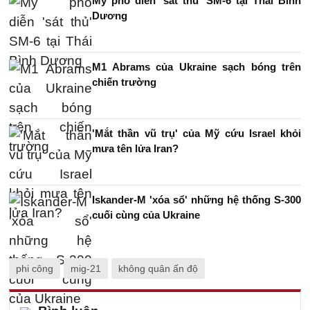
Mỹ phô diễn 'sát thủ' SM-6 tại Thái Bình
Dương
M1 Abrams của Ukraine sạch bóng trên
chiến trường
'Mắt thần vũ trụ' của Mỹ cứu Israel khỏi
mưa tên lửa Iran?
Iskander-M 'xóa sổ' những hệ thống S-300
cuối cùng của Ukraine
phi công
mig-21
không quân ấn độ