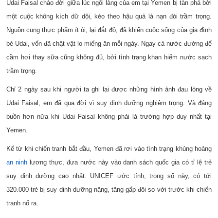
Udai Faisal chào đời giữa lúc ngôi làng của em tại Yemen bị tàn phá bởi
một cuộc không kích dữ dội, kéo theo hậu quả là nạn đói trầm trọng.
Nguồn cung thực phẩm ít ỏi, lại đắt đỏ, đã khiến cuộc sống của gia đình
bé Udai, vốn đã chật vật lo miếng ăn mỗi ngày. Ngay cả nước đường để
cầm hơi thay sữa cũng không đủ, bởi tình trạng khan hiếm nước sạch
trầm trọng.
Chỉ 2 ngày sau khi người ta ghi lại được những hình ảnh đau lòng về
Udai Faisal, em đã qua đời vì suy dinh dưỡng nghiêm trọng. Và đáng
buồn hơn nữa khi Udai Faisal không phải là trường hợp duy nhất tại
Yemen.
Kể từ khi chiến tranh bắt đầu, Yemen đã rơi vào tình trạng khủng hoảng
an ninh
lương thực, đưa nước này vào danh sách quốc gia có tỉ lệ trẻ
suy dinh dưỡng cao nhất. UNICEF ước tính, trong số này, có tới
320.000 trẻ bị suy dinh dưỡng nặng, tăng gấp đôi so với trước khi chiến
tranh nổ ra.