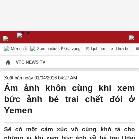
Mới nhất
Xem nhiều
💰 Giá vàng
📅 Lịch âm
☀️ Thời tiết

VTC NEWS TV
Xuất bản ngày 01/04/2016 04:27 AM
Ám ảnh khôn cùng khi xem
bức ảnh bé trai chết đói ở
Yemen
Sẽ có một cảm xúc vô cùng khó tả cho
những ai khi xem bức ảnh về bé trai Udai