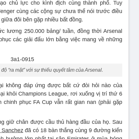
ạo chủ lực cho kình địch cùng thành phố. Tuy
enger cùng các cộng sự chưa thể nói trước điều
g giữa đôi bên gặp nhiều bất đồng.
lương 250.000 bảng/ tuần, đồng thời Arsenal
phục các giải đấu lớn bằng việc mang về những
 độ “ra mặt” với sự thiếu quyết tâm của Arsenal.
 lại không đáp ứng được bất cứ đòi hỏi nào của
oại khỏi Champions League, rơi xuống vị trí thứ 6
h chinh phục FA Cup vẫn rất gian nan (phải gặp
ng giữ chân được cầu thủ hàng đầu của họ. Sau
s Sanchez
đã có 18 bàn thắng cùng 9 đường kiến
ảnh hưởng lớn nhất tại sân Emirates ở mùa bóng