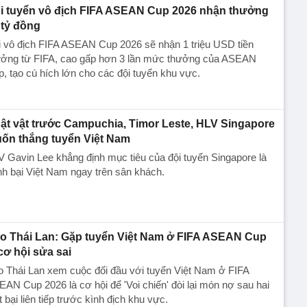
i tuyển vô địch FIFA ASEAN Cup 2026 nhận thưởng
 tỷ đồng
 vô địch FIFA ASEAN Cup 2026 sẽ nhận 1 triệu USD tiền
ưởng từ FIFA, cao gấp hơn 3 lần mức thưởng của ASEAN
, tạo cú hích lớn cho các đội tuyển khu vực.
ật vật trước Campuchia, Timor Leste, HLV Singapore
ốn thắng tuyển Việt Nam
 Gavin Lee khẳng định mục tiêu của đội tuyển Singapore là
h bại Việt Nam ngay trên sân khách.
o Thái Lan: Gặp tuyển Việt Nam ở FIFA ASEAN Cup
 cơ hội sửa sai
 Thái Lan xem cuộc đối đầu với tuyển Việt Nam ở FIFA
AN Cup 2026 là cơ hội để 'Voi chiến' đòi lại món nợ sau hai
t bại liên tiếp trước kình địch khu vực.