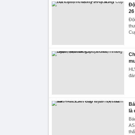
Độ
26
Đội
th
Cup
Ch
mu
HLV
đán
Bá
là
Báo
ASE
thấ