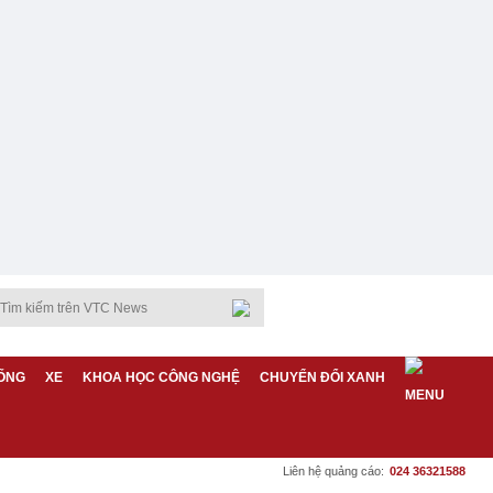
ỐNG
XE
KHOA HỌC CÔNG NGHỆ
CHUYỂN ĐỔI XANH
Liên hệ quảng cáo:
024 36321588