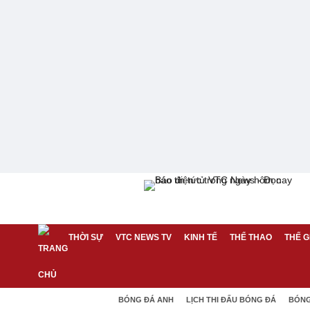
THỜI SỰ
VTC NEWS TV
KINH TẾ
THỂ THAO
THẾ G
BÓNG ĐÁ ANH
LỊCH THI ĐẤU BÓNG ĐÁ
BÓNG