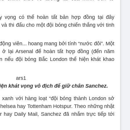
y vọng có thể hoàn tất bản hợp đồng tại đây
 và thi đấu cho một đội bóng chiến thắng với tinh
động viên... hoang mang bởi tính “nước đôi”. Một
ở lại Arsenal để hoàn tất hợp đồng (đến năm
ạn nếu đội bóng Bắc London thể hiện khát khao
hiện khát vọng vô địch để giữ chân Sanchez.
 xanh với hàng loạt “đội bóng thành London sở
Chelsea hay Tottenham Hotspur. Theo những nhật
 hay Daily Mail, Sanchez đã nhắm trực tiếp tới