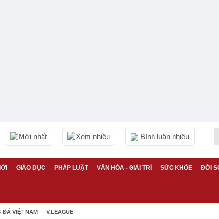
Mới nhất
Xem nhiều
Bình luận nhiều
IỚI
GIÁO DỤC
PHÁP LUẬT
VĂN HÓA - GIẢI TRÍ
SỨC KHỎE
ĐỜI S
 ĐÁ VIỆT NAM
V.LEAGUE