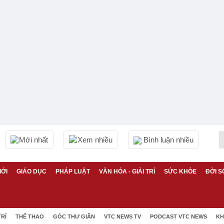
Mới nhất
Xem nhiều
Bình luận nhiều
IỚI
GIÁO DỤC
PHÁP LUẬT
VĂN HÓA - GIẢI TRÍ
SỨC KHỎE
ĐỜI S
TRÍ
THỂ THAO
GÓC THƯ GIÃN
VTC NEWS TV
PODCAST VTC NEWS
KH