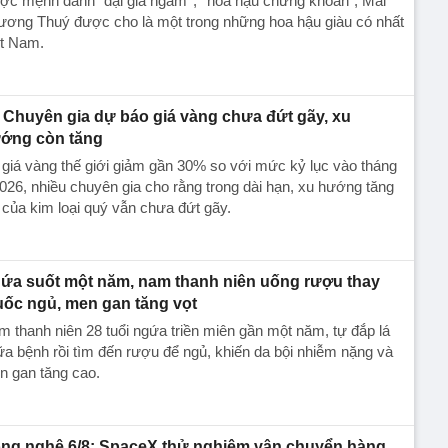
c mệnh danh "đại gia ngầm'', ''hoa hậu chứng khoán", Mai
ương Thuý được cho là một trong những hoa hậu giàu có nhất
ệt Nam.
Chuyên gia dự báo giá vàng chưa đứt gãy, xu
ớng còn tăng
giá vàng thế giới giảm gần 30% so với mức kỷ lục vào tháng
026, nhiều chuyên gia cho rằng trong dài hạn, xu hướng tăng
 của kim loại quý vẫn chưa đứt gãy.
ứa suốt một năm, nam thanh niên uống rượu thay
uốc ngủ, men gan tăng vọt
 thanh niên 28 tuổi ngứa triền miên gần một năm, tự đắp lá
a bệnh rồi tìm đến rượu để ngủ, khiến da bội nhiễm nặng và
n gan tăng cao.
ng nghệ 6/8: SpaceX thử nghiệm vận chuyển hàng