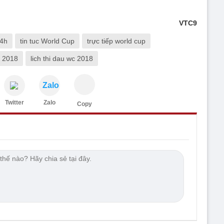
VTC9
24h
tin tuc World Cup
trực tiếp world cup
p 2018
lich thi dau wc 2018
Zalo
Twitter
Zalo
Copy