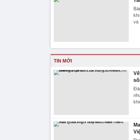
Ta
Bài
khi
và 
TIN MỚI
Vế
số
Đán
nh
khi
Ma
Vi