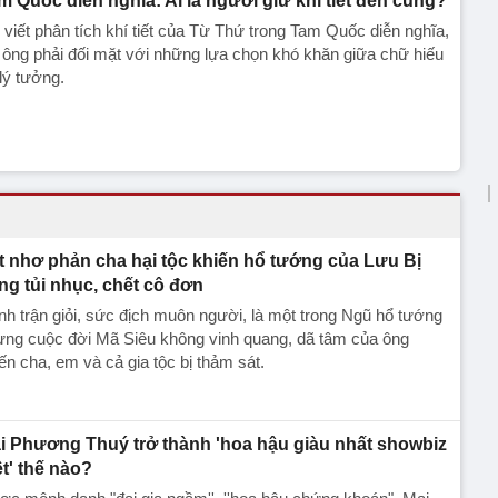
m Quốc diễn nghĩa: Ai là người giữ khí tiết đến cùng?
 viết phân tích khí tiết của Từ Thứ trong Tam Quốc diễn nghĩa,
 ông phải đối mặt với những lựa chọn khó khăn giữa chữ hiếu
lý tưởng.
t nhơ phản cha hại tộc khiến hổ tướng của Lưu Bị
ng tủi nhục, chết cô đơn
h trận giỏi, sức địch muôn người, là một trong Ngũ hổ tướng
ưng cuộc đời Mã Siêu không vinh quang, dã tâm của ông
ến cha, em và cả gia tộc bị thảm sát.
i Phương Thuý trở thành 'hoa hậu giàu nhất showbiz
ệt' thế nào?