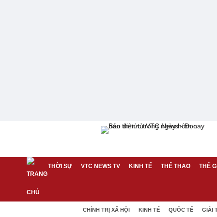
THỜI SỰ
VTC NEWS TV
KINH TẾ
THỂ THAO
THẾ G
CHÍNH TRỊ XÃ HỘI
KINH TẾ
QUỐC TẾ
GIẢI 