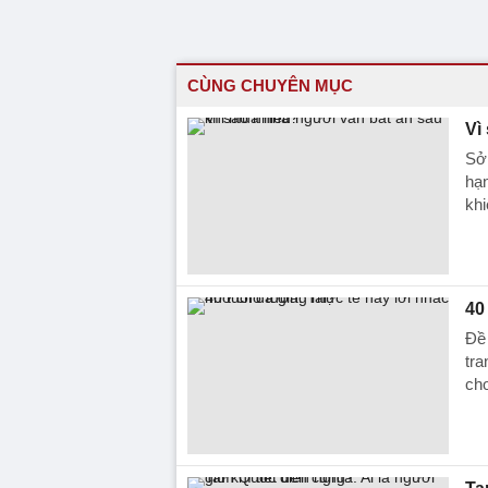
CÙNG CHUYÊN MỤC
Vì
Sở 
hạn
khi
40
Đề 
tra
cho