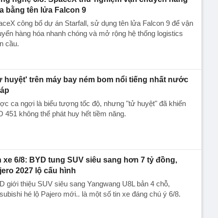
a bằng tên lửa Falcon 9
ceX công bố dự án Starfall, sử dụng tên lửa Falcon 9 để vận
yển hàng hóa nhanh chóng và mở rộng hệ thống logistics
n cầu.
ử huyệt' trên máy bay ném bom nổi tiếng nhất nước
áp
c ca ngợi là biểu tượng tốc độ, nhưng "tử huyệt" đã khiến
 451 không thể phát huy hết tiềm năng.
n xe 6/8: BYD tung SUV siêu sang hơn 7 tỷ đồng,
jero 2027 lộ cấu hình
D giới thiệu SUV siêu sang Yangwang U8L bản 4 chỗ,
subishi hé lộ Pajero mới.. là một số tin xe đáng chú ý 6/8.