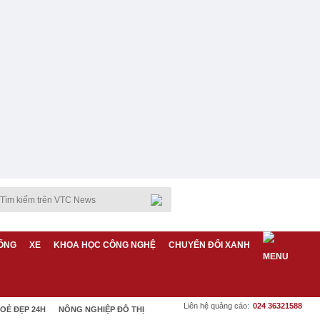
ỐNG
XE
KHOA HỌC CÔNG NGHỆ
CHUYỂN ĐỔI XANH
Liên hệ quảng cáo:
024 36321588
OẺ ĐẸP 24H
NÔNG NGHIỆP ĐÔ THỊ