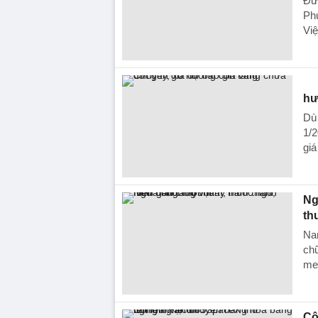
Đượ
Ph
Vi
hư
Dù 
1/2
giá
Ng
th
Nam
chữ
me
Cô