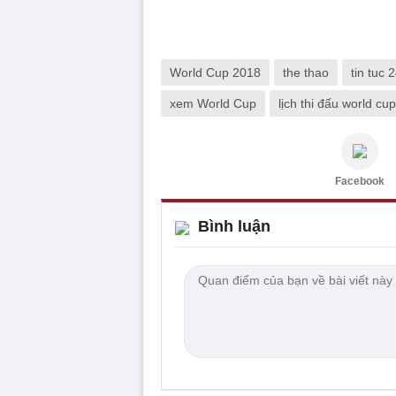
World Cup 2018
the thao
tin tuc 
xem World Cup
lịch thi đấu world cu
Facebook
Bình luận