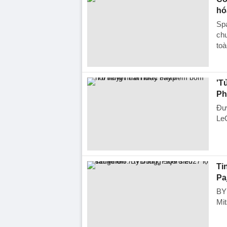
hó
Spa
chu
toà
'T
Ph
Đượ
LeO
Ti
Pa
BY
Mit