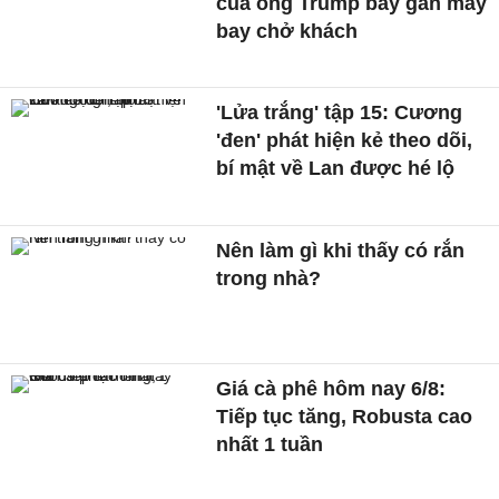
của ông Trump bay gần máy
bay chở khách
'Lửa trắng' tập 15: Cương
'đen' phát hiện kẻ theo dõi,
bí mật về Lan được hé lộ
Nên làm gì khi thấy có rắn
trong nhà?
Giá cà phê hôm nay 6/8:
Tiếp tục tăng, Robusta cao
nhất 1 tuần