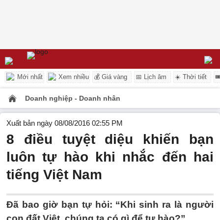
Mới nhất
Xem nhiều
💰 Giá vàng
📅 Lịch âm
☀️ Thời tiết

Doanh nghiệp - Doanh nhân
Xuất bản ngày 08/08/2016 02:55 PM
8 điều tuyệt diệu khiến bạn
luôn tự hào khi nhắc đến hai
tiếng Việt Nam
Đã bao giờ bạn tự hỏi: “Khi sinh ra là người
con đất Việt, chúng ta có gì để tự hào?”