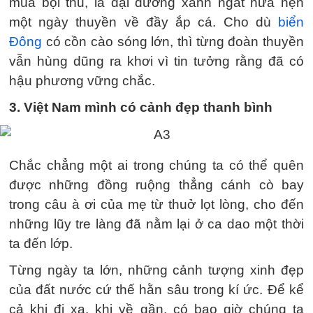
mùa bội thu, là đại dương xanh ngắt hứa hẹn
một ngày thuyền về đầy ắp cá. Cho dù
biển
Đông
có cồn cào sóng lớn, thì từng đoàn thuyền
vẫn hùng dũng ra khơi vì tin tưởng rằng đã có
hậu phương vững chắc.
3. Việt Nam mình có cảnh đẹp thanh bình
Chắc chẳng một ai trong chúng ta có thể quên
được những đồng ruộng thẳng cánh cò bay
trong câu à ơi của mẹ từ thuở lọt lòng, cho đến
những lũy tre làng đã nằm lại ở ca dao một thời
ta đến lớp.
Từng ngày ta lớn, những cảnh tượng xinh đẹp
của đất nước cứ thế hằn sâu trong kí ức. Để kể
cả khi đi xa, khi về gần, có bao giờ chúng ta