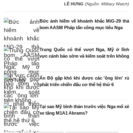
LÊ HƯNG
(Nguồn: Military Watch)
Bức ảnh hiếm về khoảnh khắc MiG-29 thả
bom AASM Pháp tấn công mục tiêu Nga
Trung Quốc có thể vượt Nga, Mỹ ở lĩnh
vực cảnh báo sớm và kiểm soát trên không
Ấn Độ gặp khó khi được các 'ông lớn' rủ
phát triển chiến đấu cơ thế hệ thứ 6
Tại sao Mỹ bình thản trước việc Nga mổ xẻ
xe tăng M1A1 Abrams?