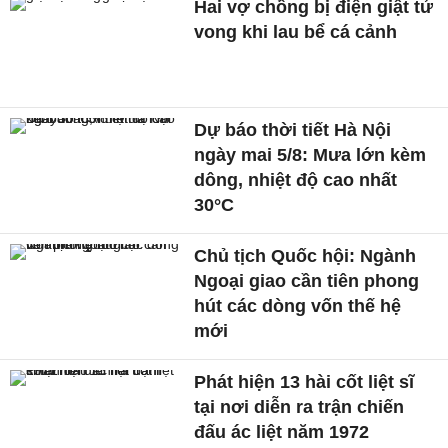
Hai vợ chồng bị điện giật tử
vong khi lau bể cá cảnh
Dự báo thời tiết Hà Nội
ngày mai 5/8: Mưa lớn kèm
dông, nhiệt độ cao nhất
30°C
Chủ tịch Quốc hội: Ngành
Ngoại giao cần tiên phong
hút các dòng vốn thế hệ
mới
Phát hiện 13 hài cốt liệt sĩ
tại nơi diễn ra trận chiến
đấu ác liệt năm 1972