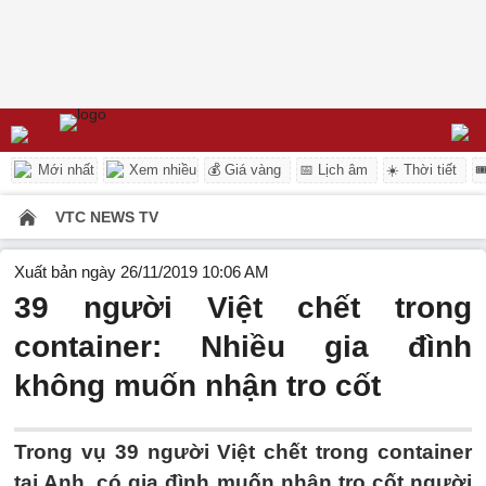
Mới nhất
Xem nhiều
💰 Giá vàng
📅 Lịch âm
☀️ Thời tiết

VTC NEWS TV
Xuất bản ngày 26/11/2019 10:06 AM
39 người Việt chết trong
container: Nhiều gia đình
không muốn nhận tro cốt
Trong vụ 39 người Việt chết trong container
tại Anh, có gia đình muốn nhận tro cốt người