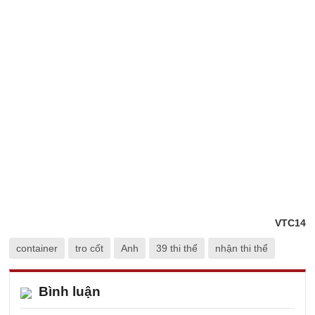
VTC14
container
tro cốt
Anh
39 thi thể
nhận thi thể
Bình luận