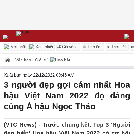
Mới nhất
Xem nhiều
💰 Giá vàng
📅 Lịch âm
☀️ Thời tiết

Văn hóa - Giải trí
Hoa hậu
Xuất bản ngày 22/12/2022 09:45 AM
3 người đẹp gợi cảm nhất Hoa
hậu Việt Nam 2022 đọ dáng
cùng Á hậu Ngọc Thảo
(VTC News) -
Trước chung kết, Top 3 'Người
đẹp biển' Hoa hậu Việt Nam 2022 có cơ hội