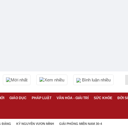
Mới nhất
Xem nhiều
Bình luận nhiều
IỚI
GIÁO DỤC
PHÁP LUẬT
VĂN HÓA - GIẢI TRÍ
SỨC KHỎE
ĐỜI S
G ĐẢNG
KỶ NGUYÊN VƯƠN MÌNH
GIẢI PHÓNG MIỀN NAM 30-4