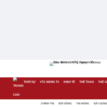
THỜI SỰ
VTC NEWS TV
KINH TẾ
THỂ THAO
THẾ G
CHÍNH TRỊ
ĐỜI SỐNG
TIN NÓNG
XÂY DỰN