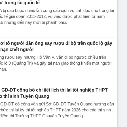
c' trọng tài quốc tế
 bị cáo buộc nhiều lần cung cấp dịch vụ tình dục cho trọng tài
c tế giai đoạn 2011-2012, vụ việc được phát hiện từ năm
6 nhưng đến nay mới bị phanh phui.
ởi tố người đàn ông say rượu đi bộ trên quốc lộ gây
i nạn chết người
ng rượu say nhưng Hồ Văn V. vẫn đi bộ ngược chiều trên
c lộ 9 (Quảng Trị) và gây tai nạn giao thông khiến một người
nạn.
 GD-ĐT công bố chi tiết lịch thi lại tốt nghiệp THPT
o thí sinh Tuyên Quang
 GD-ĐT có công văn gửi Sở GD-ĐT Tuyên Quang hướng dẫn
chức thi lại kỳ thi tốt nghiệp THPT năm 2026 cho các thí sinh
i điểm thi Trường THPT Chuyên Tuyên Quang.