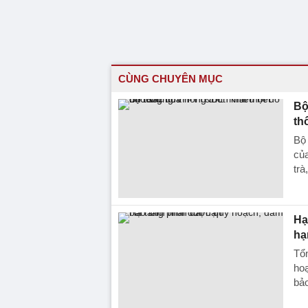
CÙNG CHUYÊN MỤC
Bộ
th
Bộ
của
trà
Hạ
hạ
Tổn
hoạ
bảo