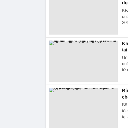
dụ
KFA
quố
201
Kh
ta
Uố
quố
tử 
Bộ
ch
Bộ
tổ 
tạ