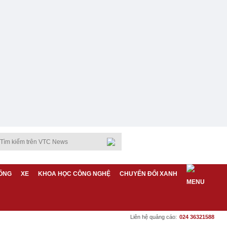
ỐNG
XE
KHOA HỌC CÔNG NGHỆ
CHUYỂN ĐỔI XANH
Liên hệ quảng cáo:
024 36321588