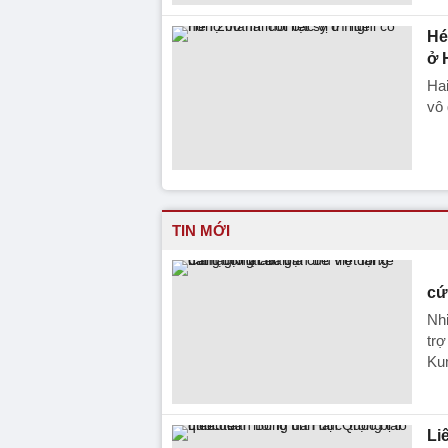
Hé
ở 
Ha
vô 
TIN MỚI
cứ
Nhi
trợ
Ku
Li