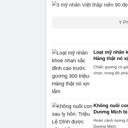
Y Ph
Loạt mỹ nhân k
Hàng thật nó x
Chiếc gương có gi
chọn, trong đó ph
Không nuôi con
Dương Mịch bị 
Hoàn cảnh tương đ
Dương Mịch.