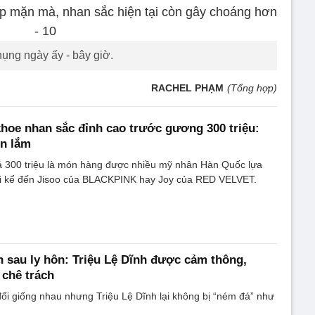
ụng ngày ấy - bây giờ.
RACHEL PHẠM
(Tổng hợp)
hoe nhan sắc đỉnh cao trước gương 300 triệu:
ịn lắm
á 300 triệu là món hàng được nhiều mỹ nhân Hàn Quốc lựa
ải kể đến Jisoo của BLACKPINK hay Joy của RED VELVET.
 sau ly hôn: Triệu Lệ Dĩnh được cảm thông,
chê trách
ối giống nhau nhưng Triệu Lệ Dĩnh lại không bị “ném đá” như