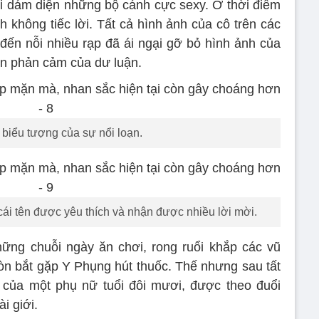
khi dám diện những bộ cánh cực sexy. Ở thời điểm
nh không tiếc lời. Tất cả hình ảnh của cô trên các
 đến nỗi nhiều rạp đã ái ngại gỡ bỏ hình ảnh của
ìn phản cảm của dư luận.
 biểu tượng của sự nổi loạn.
cái tên được yêu thích và nhận được nhiều lời mời.
hững chuỗi ngày ăn chơi, rong ruổi khắp các vũ
còn bắt gặp Y Phụng hút thuốc. Thế nhưng sau tất
ũ của một phụ nữ tuổi đôi mươi, được theo đuổi
i giới.