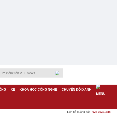
ỐNG
XE
KHOA HỌC CÔNG NGHỆ
CHUYỂN ĐỔI XANH
Liên hệ quảng cáo:
024 36321588