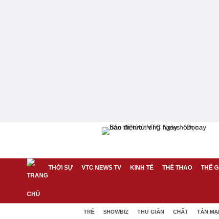
THỜI SỰ
VTC NEWS TV
KINH TẾ
THỂ THAO
THẾ G
TRẺ
SHOWBIZ
THƯ GIÃN
CHẤT
TẢN MẠ