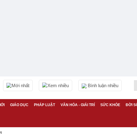
Mới nhất
Xem nhiều
Bình luận nhiều
IỚI
GIÁO DỤC
PHÁP LUẬT
VĂN HÓA - GIẢI TRÍ
SỨC KHỎE
ĐỜI S
N