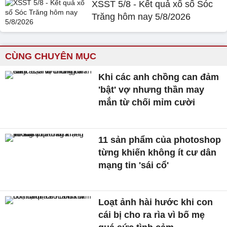
XSST 5/8 - Kết quả xổ số Sóc
Trăng hôm nay 5/8/2026
CÙNG CHUYÊN MỤC
Khi các anh chồng can đảm
'bật' vợ nhưng thần may
mắn từ chối mỉm cười
11 sản phẩm của photoshop
từng khiến không ít cư dân
mạng tin 'sái cổ'
Loạt ảnh hài hước khi con
cái bị cho ra rìa vì bố mẹ