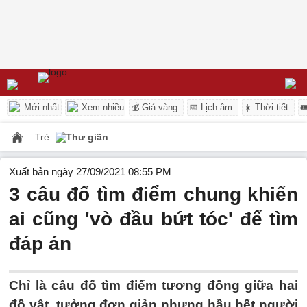
Mới nhất
Xem nhiều
💰 Giá vàng
📅 Lịch âm
☀️ Thời tiết

Trẻ
Thư giãn
Xuất bản ngày 27/09/2021 08:55 PM
3 câu đố tìm điểm chung khiến
ai cũng 'vò đầu bứt tóc' để tìm
đáp án
Chỉ là câu đố tìm điểm tương đồng giữa hai
đồ vật, tưởng đơn giản nhưng hầu hết người