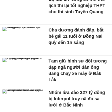
lịch thi lại tốt nghiệp THPT
cho thí sinh Tuyên Quang
Cha dượng đánh đập, bắt
bé gái 11 tuổi ở Đồng Nai
quỳ đến 1h sáng
Tạm giữ hình sự đối tượng
đạp ngã người đàn ông
đang chạy xe máy ở Đắk
Lắk
Nhóm lừa đảo 327 tỷ đồng
bị Interpol truy nã đỏ sa
lưới ở Bắc Ninh