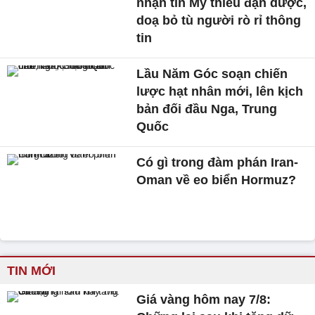
nhận tin Mỹ thiếu đạn dược,
doạ bỏ tù người rò rỉ thông
tin
Lầu Năm Góc soạn chiến
lược hạt nhân mới, lên kịch
bản đối đầu Nga, Trung
Quốc
Có gì trong đàm phán Iran-
Oman về eo biển Hormuz?
TIN MỚI
Giá vàng hôm nay 7/8: