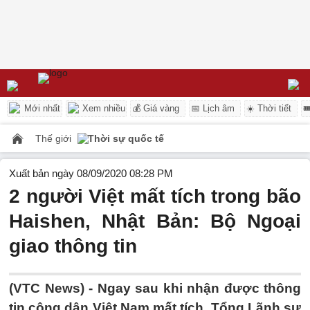
Mới nhất
Xem nhiều
💰 Giá vàng
📅 Lịch âm
☀️ Thời tiết

Thế giới
Thời sự quốc tế
Xuất bản ngày 08/09/2020 08:28 PM
2 người Việt mất tích trong bão
Haishen, Nhật Bản: Bộ Ngoại
giao thông tin
(VTC News) -
Ngay sau khi nhận được thông
tin công dân Việt Nam mất tích, Tổng Lãnh sự