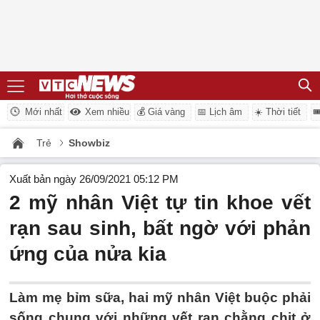
Mới nhất
Xem nhiều
💰 Giá vàng
📅 Lịch âm
☀️ Thời tiết

Trẻ
Showbiz
Xuất bản ngày 26/09/2021 05:12 PM
2 mỹ nhân Việt tự tin khoe vết
rạn sau sinh, bất ngờ với phản
ứng của nửa kia
Làm mẹ bỉm sữa, hai mỹ nhân Việt buộc phải
sống chung với những vết rạn chằng chịt ở