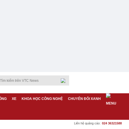
ỐNG
XE
KHOA HỌC CÔNG NGHỆ
CHUYỂN ĐỔI XANH
Liên hệ quảng cáo:
024 36321588