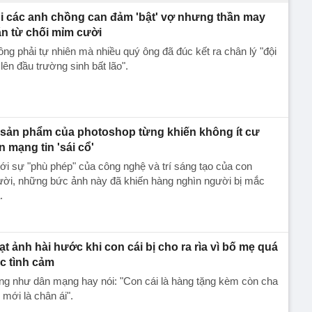
i các anh chồng can đảm 'bật' vợ nhưng thần may
n từ chối mỉm cười
ng phải tự nhiên mà nhiều quý ông đã đúc kết ra chân lý "đội
lên đầu trường sinh bất lão".
 sản phẩm của photoshop từng khiến không ít cư
n mạng tin 'sái cổ'
i sự "phù phép" của công nghệ và trí sáng tạo của con
ười, những bức ảnh này đã khiến hàng nghìn người bị mắc
.
ạt ảnh hài hước khi con cái bị cho ra rìa vì bố mẹ quá
c tình cảm
g như dân mạng hay nói: "Con cái là hàng tặng kèm còn cha
mới là chân ái".