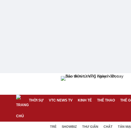
THỜI SỰ
VTC NEWS TV
KINH TẾ
THỂ THAO
THẾ G
TRẺ
SHOWBIZ
THƯ GIÃN
CHẤT
TẢN MẠ