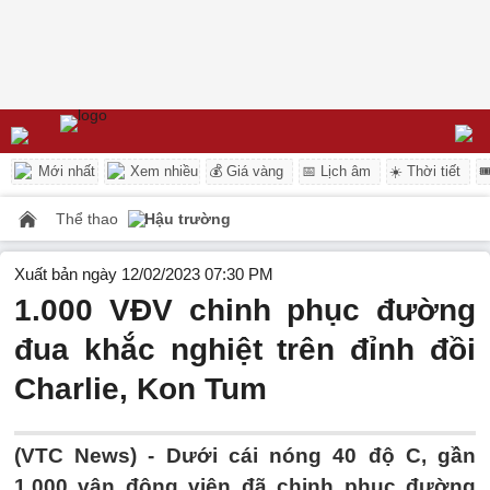
Mới nhất
Xem nhiều
💰 Giá vàng
📅 Lịch âm
☀️ Thời tiết

Thể thao
Hậu trường
Xuất bản ngày 12/02/2023 07:30 PM
1.000 VĐV chinh phục đường
đua khắc nghiệt trên đỉnh đồi
Charlie, Kon Tum
(VTC News) -
Dưới cái nóng 40 độ C, gần
1.000 vận động viên đã chinh phục đường