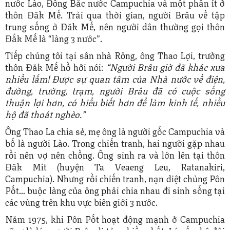
nước Lào, Đông Bắc nước Campuchia và một phần ít ở
thôn Đăk Mế. Trải qua thời gian, người Brâu về tập
trung sống ở Đăk Mế, nên người dân thường gọi thôn
Đắk Mế là “làng 3 nước”.
Tiếp chúng tôi tại sân nhà Rông, ông Thao Lợi, trưởng
thôn Đăk Mế hồ hởi nói:
“Người Brâu giờ đã khác xưa
nhiều lắm! Được sự quan tâm của Nhà nước về điện,
đường, trường, trạm, người Brâu đã có cuộc sống
thuận lợi hơn, có hiểu biết hơn để làm kinh tế, nhiều
hộ đã thoát nghèo.”
Ông Thao La chia sẻ, mẹ ông là người gốc Campuchia và
bố là người Lào. Trong chiến tranh, hai người gặp nhau
rồi nên vợ nên chồng. Ông sinh ra và lớn lên tại thôn
Đăk Mít (huyện Ta Veaeng Leu, Ratanakiri,
Campuchia). Nhưng rồi chiến tranh, nạn diệt chủng Pôn
Pốt… buộc làng của ông phải chia nhau đi sinh sống tại
các vùng trên khu vực biên giới 3 nước.
Năm 1975, khi Pôn Pốt hoạt động mạnh ở Campuchia
cũng là lúc người Brâu di tản nhiều nhất. Lúc ấy, bộ đội