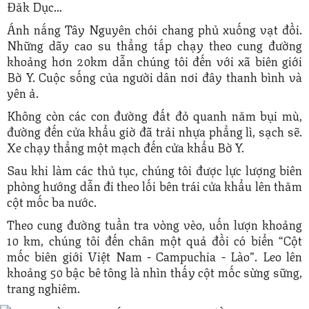
Đăk Dục…
Ánh nắng Tây Nguyên chói chang phủ xuống vạt đồi.
Những dãy cao su thẳng tắp chạy theo cung đường
khoảng hơn 20km dẫn chúng tôi đến với xã biên giới
Bờ Y. Cuộc sống của người dân nơi đây thanh bình và
yên ả.
Không còn các con đường đất đỏ quanh năm bụi mù,
đường đến cửa khẩu giờ đã trải nhựa phẳng lì, sạch sẽ.
Xe chạy thẳng một mạch đến cửa khẩu Bờ Y.
Sau khi làm các thủ tục, chúng tôi được lực lượng biên
phòng hướng dẫn đi theo lối bên trái cửa khẩu lên thăm
cột mốc ba nước.
Theo cung đường tuần tra vòng vèo, uốn lượn khoảng
10 km, chúng tôi đến chân một quả đồi có biển “Cột
mốc biên giới Việt Nam - Campuchia - Lào”. Leo lên
khoảng 50 bậc bê tông là nhìn thấy cột mốc sừng sững,
trang nghiêm.