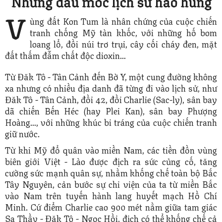
Những dấu mốc lịch sử hào hùng
V
ùng đất Kon Tum là nhân chứng của cuộc chiến
tranh chống Mỹ tàn khốc, với những hố bom
loang lổ, đồi núi trơ trụi, cây cối cháy đen, mặt
đất thấm đẫm chất độc dioxin…
Từ Đăk Tô - Tân Cảnh đến Bờ Y, một cung đường không
xa nhưng có nhiều địa danh đã từng đi vào lịch sử, như
Đăk Tô - Tân Cảnh, đồi 42, đồi Charlie (Sac-ly), sân bay
dã chiến Bến Héc (hay Plei Kan), sân bay Phượng
Hoàng…, với những khúc bi tráng của cuộc chiến tranh
giữ nước.
Từ khi Mỹ đổ quân vào miền Nam, các tiền đồn vùng
biên giới Việt - Lào được địch ra sức củng cố, tăng
cường sức mạnh quân sự, nhằm khống chế toàn bộ Bắc
Tây Nguyên, cản bước sự chi viện của ta từ miền Bắc
vào Nam trên tuyến hành lang huyết mạch Hồ Chí
Minh. Cứ điểm Charlie cao 900 mét nằm giữa tam giác
Sa Thầy - Đăk Tô - Ngọc Hồi, địch có thể khống chế cả