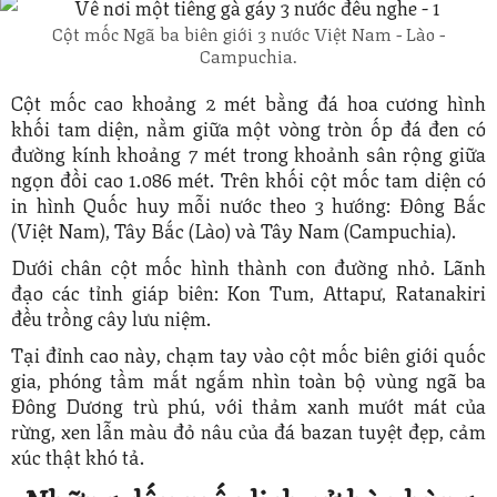
Cột mốc Ngã ba biên giới 3 nước Việt Nam - Lào -
Campuchia.
Cột mốc cao khoảng 2 mét bằng đá hoa cương hình
khối tam diện, nằm giữa một vòng tròn ốp đá đen có
đường kính khoảng 7 mét trong khoảnh sân rộng giữa
ngọn đồi cao 1.086 mét. Trên khối cột mốc tam diện có
in hình Quốc huy mỗi nước theo 3 hướng: Đông Bắc
(Việt Nam), Tây Bắc (Lào) và Tây Nam (Campuchia).
Dưới chân cột mốc hình thành con đường nhỏ. Lãnh
đạo các tỉnh giáp biên: Kon Tum, Attapư, Ratanakiri
đều trồng cây lưu niệm.
Tại đỉnh cao này, chạm tay vào cột mốc biên giới quốc
gia, phóng tầm mắt ngắm nhìn toàn bộ vùng ngã ba
Đông Dương trù phú, với thảm xanh mướt mát của
rừng, xen lẫn màu đỏ nâu của đá bazan tuyệt đẹp, cảm
xúc thật khó tả.