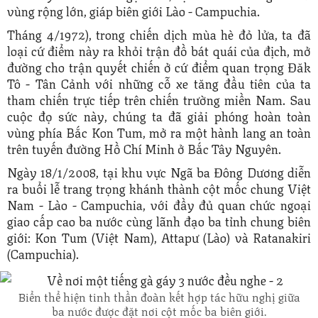
vùng rộng lớn, giáp biên giới Lào - Campuchia.
Tháng 4/1972), trong chiến dịch mùa hè đỏ lửa, ta đã
loại cứ điểm này ra khỏi trận đồ bát quái của địch, mở
đường cho trận quyết chiến ở cứ điểm quan trọng Đăk
Tô - Tân Cảnh với những cỗ xe tăng đầu tiên của ta
tham chiến trực tiếp trên chiến trường miền Nam. Sau
cuộc đọ sức này, chúng ta đã giải phóng hoàn toàn
vùng phía Bắc Kon Tum, mở ra một hành lang an toàn
trên tuyến đường Hồ Chí Minh ở Bắc Tây Nguyên.
Ngày 18/1/2008, tại khu vực Ngã ba Đông Dương diễn
ra buổi lễ trang trọng khánh thành cột mốc chung Việt
Nam - Lào - Campuchia, với đầy đủ quan chức ngoại
giao cấp cao ba nước cùng lãnh đạo ba tỉnh chung biên
giới: Kon Tum (Việt Nam), Attapư (Lào) và Ratanakiri
(Campuchia).
Biển thể hiện tinh thần đoàn kết hợp tác hữu nghị giữa
ba nước được đặt nơi cột mốc ba biên giới.