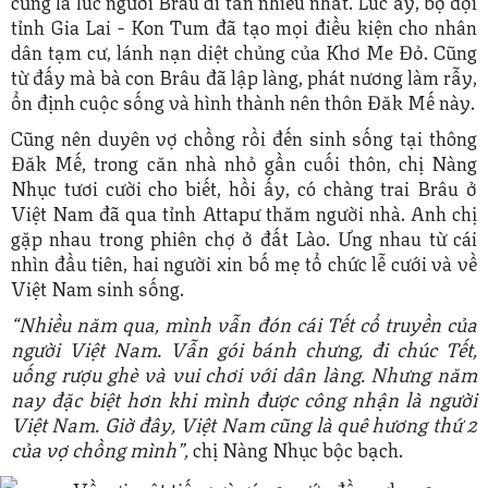
tỉnh Gia Lai - Kon Tum đã tạo mọi điều kiện cho nhân
dân tạm cư, lánh nạn diệt chủng của Khơ Me Đỏ. Cũng
từ đấy mà bà con Brâu đã lập làng, phát nương làm rẫy,
ổn định cuộc sống và hình thành nên thôn Đăk Mế này.
Cũng nên duyên vợ chồng rồi đến sinh sống tại thông
Đăk Mế, trong căn nhà nhỏ gần cuối thôn, chị Nàng
Nhục tươi cười cho biết, hồi ấy, có chàng trai Brâu ở
Việt Nam đã qua tỉnh Attapư thăm người nhà. Anh chị
gặp nhau trong phiên chợ ở đất Lào. Ưng nhau từ cái
nhìn đầu tiên, hai người xin bố mẹ tổ chức lễ cưới và về
Việt Nam sinh sống.
“Nhiều năm qua, mình vẫn đón cái Tết cổ truyền của
người Việt Nam. Vẫn gói bánh chưng, đi chúc Tết,
uống rượu ghè và vui chơi với dân làng. Nhưng năm
nay đặc biệt hơn khi mình được công nhận là người
Việt Nam. Giờ đây, Việt Nam cũng là quê hương thứ 2
của vợ chồng mình”,
chị Nàng Nhục bộc bạch.