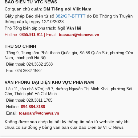
BÁO ĐIỆN TỬ VTC NEWS
Cơ quan chủ quản:
Đài Tiếng nói Việt Nam
Giấy phép Báo điện tử số
382/GP-BTTTT
do Bộ Thông tin Truyền
thông cấp lại ngày 12/10/2023.
Phó Tổng biên tập phụ trách:
Ngô Văn Hải
Hotline:
0855.911.911
| Email:
toasoan@vtcnews.vn
TRỤ SỞ CHÍNH
Tầng 9, Trung tâm Phát thanh Quốc gia, Số 58 Quán Sứ, phường Cửa
Nam, thành phố Hà Nội
Điện thoại: 024.3632 1588
Fax: 024.3632 1582
VĂN PHÒNG ĐẠI DIỆN KHU VỰC PHÍA NAM
Lầu 11, tòa nhà VOV, số 7, đường Nguyễn Thị Minh Khai, phường Sài
Gòn, Thành phố Hồ Chí Minh.
Điện thoại: 028.3811 1705
Hotline:
094.884.8186
Email:
toasoan@vtcnews.vn
Không được sao chép lại bất kỳ thông tin nào từ website này khi
chưa có sự đồng ý bằng văn bản của Báo Điện tử VTC News