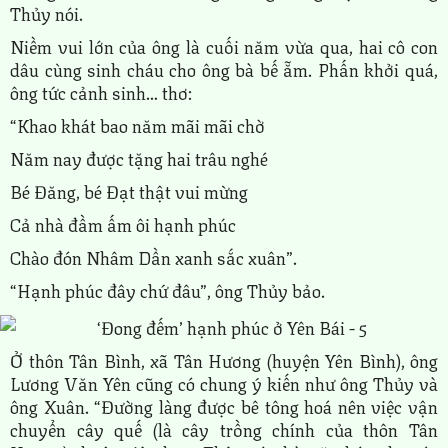
Thủy nói.
Niềm vui lớn của ông là cuối năm vừa qua, hai cô con
dâu cùng sinh cháu cho ông bà bế ẵm. Phấn khởi quá,
ông tức cảnh sinh… thơ:
“Khao khát bao năm mãi mãi chờ
Năm nay được tặng hai trâu nghé
Bé Đăng, bé Đạt thật vui mừng
Cả nhà đầm ấm ôi hạnh phúc
Chào đón Nhâm Dần xanh sắc xuân”.
“Hạnh phúc đây chứ đâu”, ông Thủy bảo.
Ở thôn Tân Bình, xã Tân Hương (huyện Yên Bình), ông
Lương Văn Yên cũng có chung ý kiến như ông Thủy và
ông Xuân. “Đường làng được bê tông hoá nên việc vận
chuyển cây quế (là cây trồng chính của thôn Tân