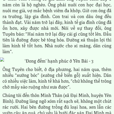
năm còn là hộ nghèo. Ông phải nuôi con học đại học,
nuôi mẹ già, vợ mắc bệnh viêm đa khớp. Giờ con ông đã
ra trường, lập gia đình. Con trai và con dâu ông đều
thành đạt. Vài năm trở lại đây, kinh tế gia đình cũng đã
ổn hơn, xây được nhà mới. Nói về sự thay đổi, ông
Tuyên bảo: “Hai năm trở lại đây cái gì cũng tốt lên. Đầu
tiên là đường được bê tông hóa. Đường xá thuận lợi thì
làm kinh tế tốt hơn. Nhà nước cho xi măng, dân cùng
làm”.
Ông Tuyên cho biết, ở địa phương, hai năm qua, thêm
nhiều “xưởng bóc” (xưởng chế biến gỗ) xuất hiện. Dân
có nhiều việc làm, kinh tế khá hơn, “chứ không thể trông
chờ mấy sào ruộng như xưa được”.
Chúng tôi đến thôn Minh Thân (xã Đại Minh, huyện Yên
Bình). Đường làng ngõ xóm rất sạch sẽ, không một chút
rác rưởi. Hai bên đường trồng đủ loại hoa, xen lẫn các
vườn cây ăn quả, chủ yếu là bưởi đặc sản Đại Minh mà