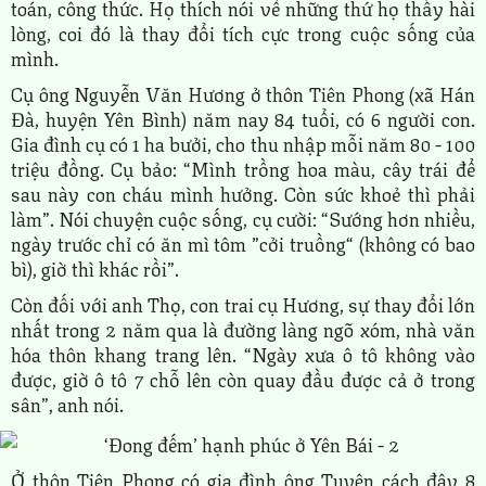
toán, công thức. Họ thích nói về những thứ họ thấy hài
lòng, coi đó là thay đổi tích cực trong cuộc sống của
mình.
Cụ ông Nguyễn Văn Hương ở thôn Tiên Phong (xã Hán
Đà, huyện Yên Bình) năm nay 84 tuổi, có 6 người con.
Gia đình cụ có 1 ha bưởi, cho thu nhập mỗi năm 80 - 100
triệu đồng. Cụ bảo: “Mình trồng hoa màu, cây trái để
sau này con cháu mình hưởng. Còn sức khoẻ thì phải
làm”. Nói chuyện cuộc sống, cụ cười: “Sướng hơn nhiều,
ngày trước chỉ có ăn mì tôm ”cởi truồng“ (không có bao
bì), giờ thì khác rồi”.
Còn đối với anh Thọ, con trai cụ Hương, sự thay đổi lớn
nhất trong 2 năm qua là đường làng ngõ xóm, nhà văn
hóa thôn khang trang lên. “Ngày xưa ô tô không vào
được, giờ ô tô 7 chỗ lên còn quay đầu được cả ở trong
sân”, anh nói.
Ở thôn Tiên Phong có gia đình ông Tuyên cách đây 8