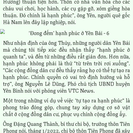
Hương) thuận tiện hơn. Thôn có nhà văn hóa cho các
cháu vui chơi, học hành, các cụ gặp gỡ, xóm giềng hòa
thuận. Đó chính là hạnh phúc”, ông Yên, người quê gốc
Hà Nam lên đây lập nghiệp, nói.
Như nhận định của ông Thủy, những người dân Yên Bái
mà chúng tôi tiếp xúc đều nhận thấy “hạnh phúc ở
quanh ta”, và đến từ những điều rất giản đơn. Hơn nữa,
hạnh phúc không phải là thứ “từ trên trời rơi xuống”.
“Các cộng đồng dân cư đều thấy rằng họ có thể tự tạo ra
hạnh phúc. Chính quyền có vai trò định hướng và hỗ
trợ”, ông Nguyễn Lê Dũng, Phó chủ tịch UBND huyện
Yên Bình nói với phóng viên VTC News.
Một trong những ví dụ về việc ‘tự tạo ra hạnh phúc“ là
phong trào đóng góp, chung tay xây dựng cơ sở vật
chất ở cộng đồng dân cư, phục vụ chính cộng đồng ấy.
Ông Đặng Quang Thành, bí thư chi bộ, trưởng thôn Tiên
Phong nói, tháng 1/2022, chi bộ thôn Tiên Phong đã xây