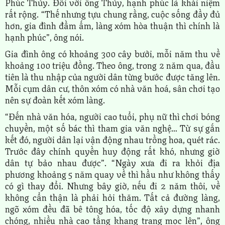
Phúc Thủy. Đối với ông Thủy, hạnh phúc là khái niệm
rất rộng. “Thế nhưng tựu chung rằng, cuộc sống đầy đủ
hơn, gia đình đầm ấm, làng xóm hòa thuận thì chính là
hạnh phúc”, ông nói.
Gia đình ông có khoảng 300 cây bưởi, mỗi năm thu về
khoảng 100 triệu đồng. Theo ông, trong 2 năm qua, đầu
tiên là thu nhập của người dân từng bước được tăng lên.
Mỗi cụm dân cư, thôn xóm có nhà văn hoá, sân chơi tạo
nên sự đoàn kết xóm làng.
“Đến nhà văn hóa, người cao tuổi, phụ nữ thì chơi bóng
chuyền, một số bác thì tham gia văn nghệ… Từ sự gắn
kết đó, người dân lại vận động nhau trồng hoa, quét rác.
Trước đây chính quyền huy động rất khó, nhưng giờ
dân tự bảo nhau được”. “Ngày xưa đi ra khỏi địa
phương khoảng 5 năm quay về thì hầu như không thấy
có gì thay đổi. Nhưng bây giờ, nếu đi 2 năm thôi, về
không cẩn thận là phải hỏi thăm. Tất cả đường làng,
ngõ xóm đều đã bê tông hóa, tốc độ xây dựng nhanh
chóng, nhiều nhà cao tầng khang trang mọc lên”, ông