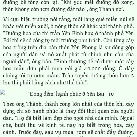
đường bê tông còn lại. ”Khi 500 mét đường đó xong,
thôn không còn 1cm đường đất nào“, ông Thành nói.
Vị cựu hiệu trưởng nói rằng, một làng quê miền núi sẽ
khác với miền xuôi, ở nông thôn sẽ khác với thành phố.
”Đường hoa của thị trấn Yên Bình hay ở thành phố Yên
Bái thì sẽ có công ty môi trường phụ trách. Còn từng cây
hoa trồng trên địa bàn thôn Yên Phong là sự đóng góp
của người dân và nó xuất phát từ chính nhu cầu của
người dân“, ông bảo. ”Bình thường để có được một cây
hoa mẫu đơn phải mua với giá 40.000 đồng. Ở đây
chúng tôi tự ươm mầm. Toàn tuyến đường thôn hơn 2
km thì phải bằng cách như thế thôi“.
Theo ông Thành, thành công lớn nhất của thôn khi xây
dựng chỉ số hạnh phúc là thay đổi thói quen của người
dân. ”Họ đã biết làm đẹp cho ngôi nhà của mình. Ngoài
chè, bưởi thu về kinh tế, nay họ biết trồng hoa, cây
cảnh. Trước đây, sau vụ mùa, rơm sẽ chất đầy đường,