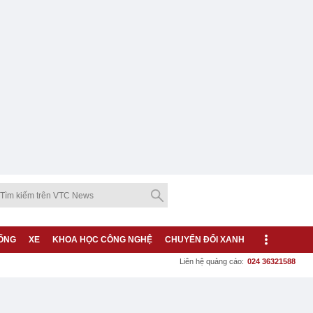
ỐNG
XE
KHOA HỌC CÔNG NGHỆ
CHUYỂN ĐỔI XANH
Liên hệ quảng cáo:
024 36321588