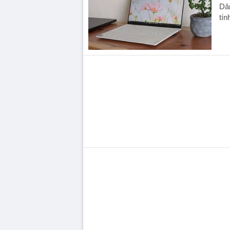
Dâ
tín