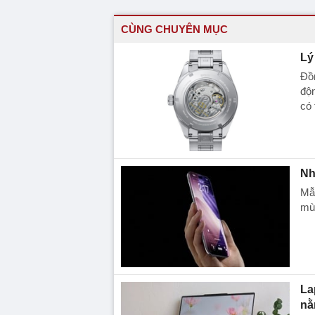
CÙNG CHUYÊN MỤC
Lý
Đồ
độn
có 
Nh
Mẫ
mùa
La
nằ