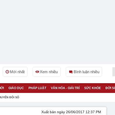
Mới nhất
Xem nhiều
Bình luận nhiều
IỚI
GIÁO DỤC
PHÁP LUẬT
VĂN HÓA - GIẢI TRÍ
SỨC KHỎE
ĐỜI S
HUYỂN ĐỔI SỐ
Xuất bản ngày 26/06/2017 12:37 PM