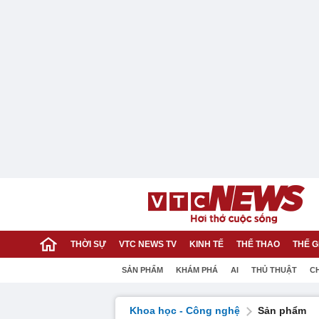
THỜI SỰ
VTC NEWS TV
KINH TẾ
THỂ THAO
THẾ G
SẢN PHẨM
KHÁM PHÁ
AI
THỦ THUẬT
C
Khoa học - Công nghệ
Sản phẩm