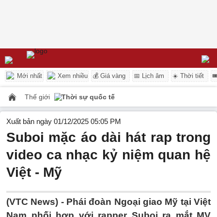
Mới nhất
Xem nhiều
💰 Giá vàng
📅 Lịch âm
☀️ Thời tiết

Thế giới
Thời sự quốc tế
Xuất bản ngày 01/12/2025 05:05 PM
Suboi mặc áo dài hát rap trong
video ca nhạc kỷ niệm quan hệ
Việt - Mỹ
(VTC News) -
Phái đoàn Ngoại giao Mỹ tại Việt
Nam phối hợp với rapper Suboi ra mắt MV