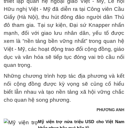
thiết lập quan hệ ngoại giao Việt - Mỹ, Lễ hội
Hữu nghị Việt - Mỹ đã diễn ra tại Công viên Cầu
Giấy (Hà Nội), thu hút đông đảo người dân Thủ
đô tham gia. Tại sự kiện, Đại sứ Knapper nhấn
mạnh, đối với giao lưu nhân dân, yếu tố được
xem là “nền tảng bền vững nhất” trong quan hệ
Việt - Mỹ, các hoạt động trao đổi cộng đồng, giáo
dục và văn hóa sẽ tiếp tục đóng vai trò cầu nối
quan trọng.
Những chương trình hợp tác địa phương và kết
nối cộng đồng được kỳ vọng sẽ củng cố hiểu
biết lẫn nhau và tạo nền tảng xã hội vững chắc
cho quan hệ song phương.
PHƯƠNG ANH
Mỹ viện trợ nửa triệu USD cho Việt Nam
khắc phục hậu quả bão lũ