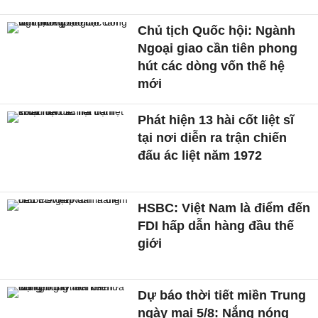
Chủ tịch Quốc hội: Ngành
Ngoại giao cần tiên phong
hút các dòng vốn thế hệ
mới
Phát hiện 13 hài cốt liệt sĩ
tại nơi diễn ra trận chiến
đấu ác liệt năm 1972
HSBC: Việt Nam là điểm đến
FDI hấp dẫn hàng đầu thế
giới
Dự báo thời tiết miền Trung
ngày mai 5/8: Nắng nóng