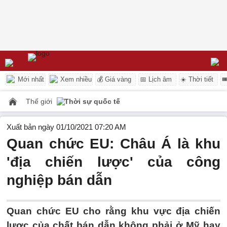
Mới nhất
Xem nhiều
💰 Giá vàng
📅 Lịch âm
☀️ Thời tiết

Thế giới
Thời sự quốc tế
Xuất bản ngày 01/10/2021 07:20 AM
Quan chức EU: Châu Á là khu
'địa chiến lược' của công
nghiệp bán dẫn
Quan chức EU cho rằng khu vực địa chiến
lược của chất bán dẫn không phải ở Mỹ hay