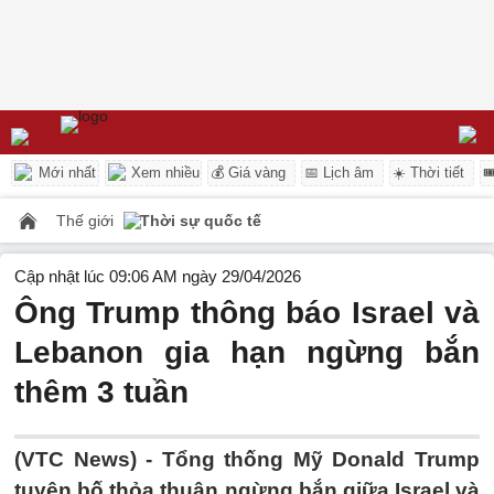
Mới nhất
Xem nhiều
💰 Giá vàng
📅 Lịch âm
☀️ Thời tiết

Thế giới
Thời sự quốc tế
Cập nhật lúc 09:06 AM ngày 29/04/2026
Ông Trump thông báo Israel và
Lebanon gia hạn ngừng bắn
thêm 3 tuần
(VTC News) -
Tổng thống Mỹ Donald Trump
tuyên bố thỏa thuận ngừng bắn giữa Israel và