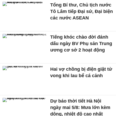
Tổng Bí thư, Chủ tịch nước
Tô Lâm tiếp Đại sứ, Đại biện
các nước ASEAN
Tiếng khóc chào đời đánh
dấu ngày BV Phụ sản Trung
ương cơ sở 2 hoạt động
Hai vợ chồng bị điện giật tử
vong khi lau bể cá cảnh
Dự báo thời tiết Hà Nội
ngày mai 5/8: Mưa lớn kèm
dông, nhiệt độ cao nhất