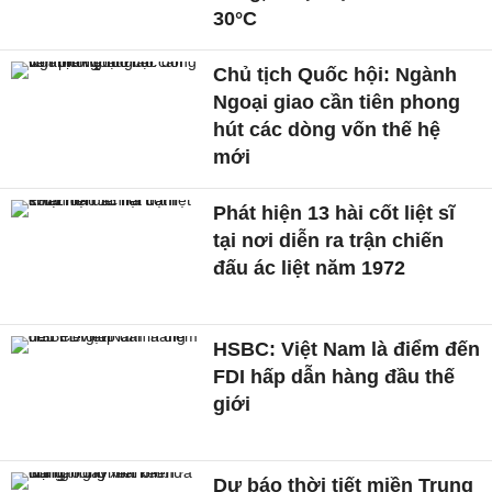
30°C
Chủ tịch Quốc hội: Ngành
Ngoại giao cần tiên phong
hút các dòng vốn thế hệ
mới
Phát hiện 13 hài cốt liệt sĩ
tại nơi diễn ra trận chiến
đấu ác liệt năm 1972
HSBC: Việt Nam là điểm đến
FDI hấp dẫn hàng đầu thế
giới
Dự báo thời tiết miền Trung