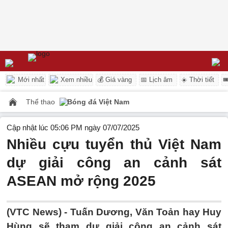
Mới nhất
Xem nhiều
💰 Giá vàng
📅 Lịch âm
☀️ Thời tiết

Thể thao
Bóng đá Việt Nam
Cập nhật lúc 05:06 PM ngày 07/07/2025
Nhiều cựu tuyển thủ Việt Nam
dự giải công an cảnh sát
ASEAN mở rộng 2025
(VTC News) -
Tuấn Dương, Văn Toản hay Huy
Hùng sẽ tham dự giải công an cảnh sát