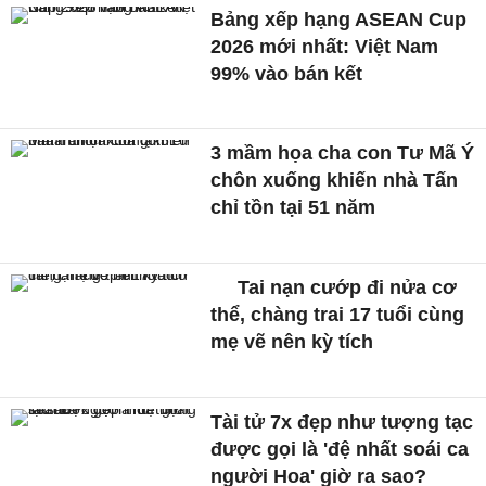
Bảng xếp hạng ASEAN Cup
2026 mới nhất: Việt Nam
99% vào bán kết
3 mầm họa cha con Tư Mã Ý
chôn xuống khiến nhà Tấn
chỉ tồn tại 51 năm
Tai nạn cướp đi nửa cơ
thể, chàng trai 17 tuổi cùng
mẹ vẽ nên kỳ tích
Tài tử 7x đẹp như tượng tạc
được gọi là 'đệ nhất soái ca
người Hoa' giờ ra sao?