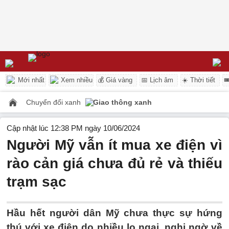
Mới nhất
Xem nhiều
💰 Giá vàng
📅 Lịch âm
☀️ Thời tiết

Chuyển đổi xanh
Giao thông xanh
Cập nhật lúc 12:38 PM ngày 10/06/2024
Người Mỹ vẫn ít mua xe điện vì
rào cản giá chưa đủ rẻ và thiếu
trạm sạc
Hầu hết người dân Mỹ chưa thực sự hứng
thú với xe điện do nhiều lo ngại, nghi ngờ về