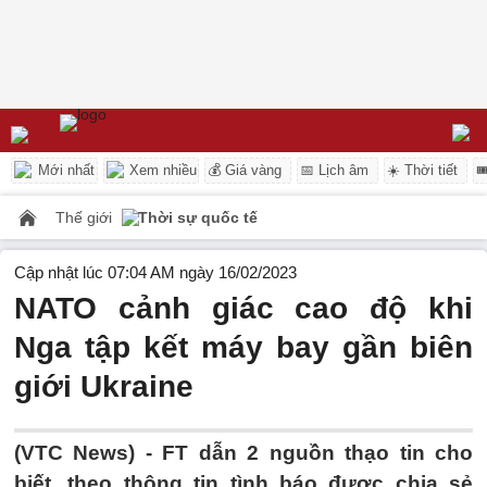
Mới nhất
Xem nhiều
💰 Giá vàng
📅 Lịch âm
☀️ Thời tiết

Thế giới
Thời sự quốc tế
Cập nhật lúc 07:04 AM ngày 16/02/2023
NATO cảnh giác cao độ khi
Nga tập kết máy bay gần biên
giới Ukraine
(VTC News) -
FT dẫn 2 nguồn thạo tin cho
biết, theo thông tin tình báo được chia sẻ