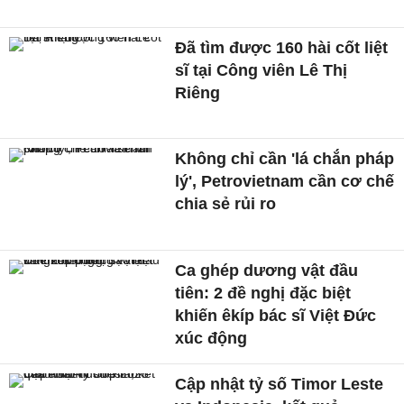
Đã tìm được 160 hài cốt liệt
sĩ tại Công viên Lê Thị
Riêng
Không chỉ cần 'lá chắn pháp
lý', Petrovietnam cần cơ chế
chia sẻ rủi ro
Ca ghép dương vật đầu
tiên: 2 đề nghị đặc biệt
khiến êkíp bác sĩ Việt Đức
xúc động
Cập nhật tỷ số Timor Leste