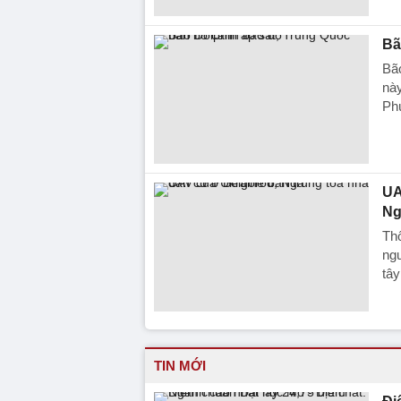
Bã
Bã
này
Ph
UA
Ng
Th
ngư
tâ
TIN MỚI