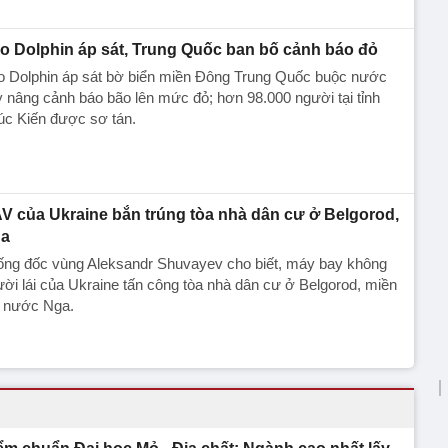
o Dolphin áp sát, Trung Quốc ban bố cảnh báo đỏ
o Dolphin áp sát bờ biển miền Đông Trung Quốc buộc nước
 nâng cảnh báo bão lên mức đỏ; hơn 98.000 người tại tỉnh
úc Kiến được sơ tán.
V của Ukraine bắn trúng tòa nhà dân cư ở Belgorod,
a
ống đốc vùng Aleksandr Shuvayev cho biết, máy bay không
ời lái của Ukraine tấn công tòa nhà dân cư ở Belgorod, miền
y nước Nga.