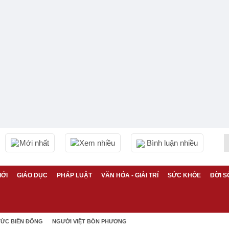
Mới nhất
Xem nhiều
Bình luận nhiều
IỚI
GIÁO DỤC
PHÁP LUẬT
VĂN HÓA - GIẢI TRÍ
SỨC KHỎE
ĐỜI S
TỨC BIỂN ĐÔNG
NGƯỜI VIỆT BỐN PHƯƠNG