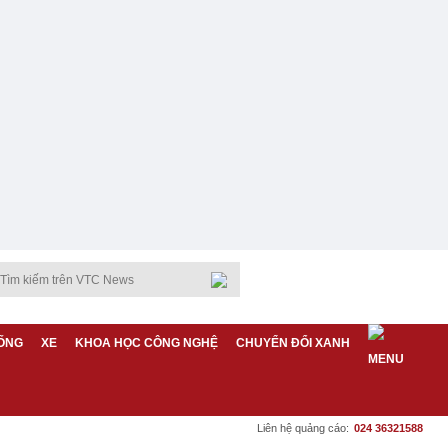
ỐNG
XE
KHOA HỌC CÔNG NGHỆ
CHUYỂN ĐỔI XANH
Liên hệ quảng cáo:
024 36321588