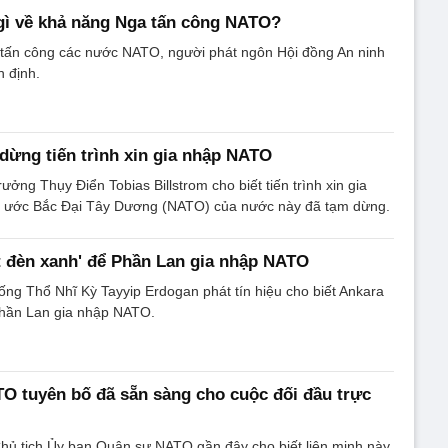
gì về khả năng Nga tấn công NATO?
tấn công các nước NATO, người phát ngôn Hội đồng An ninh
 định.
dừng tiến trình xin gia nhập NATO
ưởng Thụy Điển Tobias Billstrom cho biết tiến trình xin gia
 ước Bắc Đại Tây Dương (NATO) của nước này đã tạm dừng.
t đèn xanh' để Phần Lan gia nhập NATO
ng Thổ Nhĩ Kỳ Tayyip Erdogan phát tín hiệu cho biết Ankara
Phần Lan gia nhập NATO.
 tuyên bố đã sẵn sàng cho cuộc đối đầu trực
hủ tịch Ủy ban Quân sự NATO gần đây cho biết liên minh này