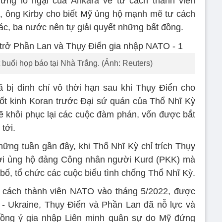
ững lo ngại của Ankara về tư cách thành viên
 ông Kirby cho biết Mỹ ủng hộ mạnh mẽ tư cách
ác, ba nước nên tự giải quyết những bất đồng.
 buổi họp báo tại Nhà Trắng. (Ảnh: Reuters)
bị đình chỉ vô thời hạn sau khi Thụy Điển cho
đốt kinh Koran trước Đại sứ quán của Thổ Nhĩ Kỳ
 khôi phục lại các cuộc đàm phán, vốn được bắt
tới.
hững tuần gần đây, khi Thổ Nhĩ Kỳ chỉ trích Thụy
ời ủng hộ đảng Công nhân người Kurd (PKK) mà
bố, tổ chức các cuộc biểu tình chống Thổ Nhĩ Kỳ.
ư cách thành viên NATO vào tháng 5/2022, được
 - Ukraine, Thụy Điển và Phần Lan đã nỗ lực và
ồng ý gia nhập Liên minh quân sự do Mỹ đứng