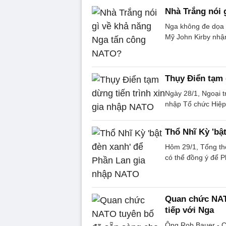
Nhà Trắng nói 
Nga không đe dọa 
Mỹ John Kirby nhận
Thụy Điển tạm 
Ngày 28/1, Ngoại tr
nhập Tổ chức Hiệp
Thổ Nhĩ Kỳ 'bậ
Hôm 29/1, Tổng thố
có thể đồng ý để 
Quan chức NATO
tiếp với Nga
Ông Rob Bauer - C