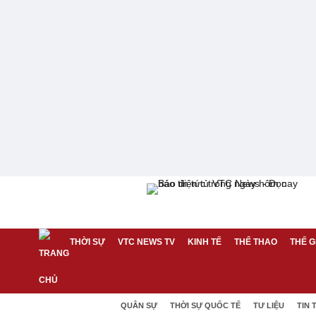
THỜI SỰ
VTC NEWS TV
KINH TẾ
THỂ THAO
THẾ G
QUÂN SỰ
THỜI SỰ QUỐC TẾ
TƯ LIỆU
TIN 