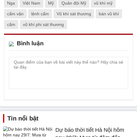
Nga
Việt Nam
Mỹ
Quân đội Mỹ
vũ khí mỹ
cấm vận
lệnh cấm
Vũ khí sát thương
bán vũ khí
cấm
vũ khí phi sát thương
Bình luận
Tin nổi bật
Dự báo thời tiết Hà Nội hôm