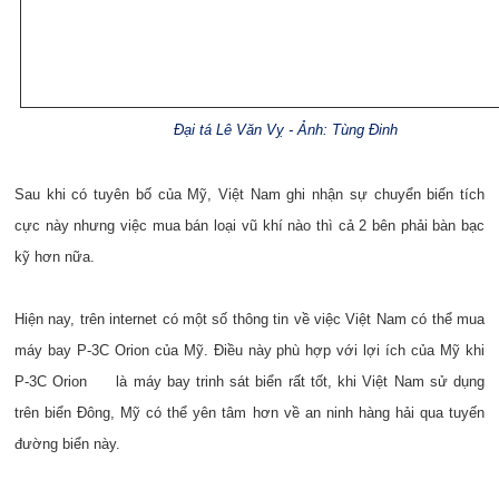
Đại tá Lê Văn Vỵ - Ảnh: Tùng Đinh
Sau khi có tuyên bố của Mỹ, Việt Nam ghi nhận sự chuyển biến tích
cực này nhưng việc mua bán loại vũ khí nào thì cả 2 bên phải bàn bạc
kỹ hơn nữa.
Hiện nay, trên internet có một số thông tin về việc Việt Nam có thể mua
máy bay P-3C Orion của Mỹ. Điều này phù hợp với lợi ích của Mỹ khi
P-3C Orion là máy bay trinh sát biển rất tốt, khi Việt Nam sử dụng
trên biển Đông, Mỹ có thể yên tâm hơn về an ninh hàng hải qua tuyến
đường biển này.