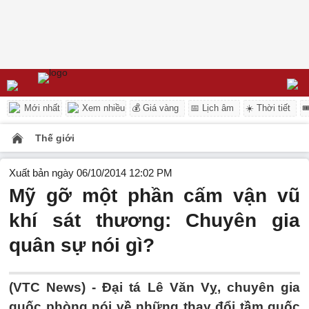
Mới nhất
Xem nhiều
💰 Giá vàng
📅 Lịch âm
☀️ Thời tiết

Thế giới
Xuất bản ngày 06/10/2014 12:02 PM
Mỹ gỡ một phần cấm vận vũ
khí sát thương: Chuyên gia
quân sự nói gì?
(VTC News) - Đại tá Lê Văn Vỵ, chuyên gia
quốc phòng nói về những thay đổi tầm quốc