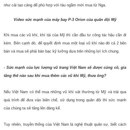
như cải tạo cảng để phù hợp với tàu ngầm mới mua từ Nga.
Video sức mạnh của máy bay P-3 Orion của quân đội Mỹ
Khi mua các vũ khí, khí tài của Mỹ thì cần đầu tư công tác hậu cần đi
kèm. Bên cạnh đó, để quyết định mua một loại vũ khí nào đó cả 2 bên
bán và mua sẽ phải bàn bạc kỹ lưỡng dựa trên những lợi ích chung.
- Sức mạnh của lực lượng vũ trang Việt Nam sẽ được củng cố, gia
tăng thế nào sau khi mua thêm các vũ khí Mỹ, thưa ông?
Nếu Việt Nam có thể mua những vũ khí sát thường từ Mỹ và trải qua
quá trình để đưa vào biên chế, sử dụng trong quân đội thì sức mạnh
của chúng ta sẽ tăng lên đáng kể.
Tuy nhiên, truyền thống của Việt Nam là nghệ thuật quân sự, biết cách