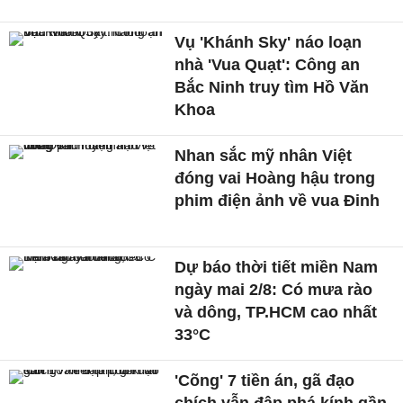
Vụ 'Khánh Sky' náo loạn
nhà 'Vua Quạt': Công an
Bắc Ninh truy tìm Hồ Văn
Khoa
Nhan sắc mỹ nhân Việt
đóng vai Hoàng hậu trong
phim điện ảnh về vua Đinh
Dự báo thời tiết miền Nam
ngày mai 2/8: Có mưa rào
và dông, TP.HCM cao nhất
33°C
'Cõng' 7 tiền án, gã đạo
chích vẫn đập phá kính gần