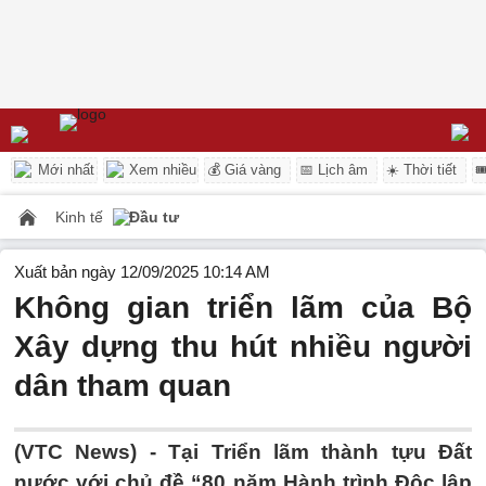
Mới nhất
Xem nhiều
💰 Giá vàng
📅 Lịch âm
☀️ Thời tiết

Kinh tế
Đầu tư
Xuất bản ngày 12/09/2025 10:14 AM
Không gian triển lãm của Bộ
Xây dựng thu hút nhiều người
dân tham quan
(VTC News) -
Tại Triển lãm thành tựu Đất
nước với chủ đề “80 năm Hành trình Độc lập