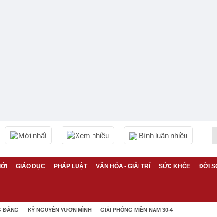
Mới nhất
Xem nhiều
Bình luận nhiều
IỚI
GIÁO DỤC
PHÁP LUẬT
VĂN HÓA - GIẢI TRÍ
SỨC KHỎE
ĐỜI S
G ĐẢNG
KỶ NGUYÊN VƯƠN MÌNH
GIẢI PHÓNG MIỀN NAM 30-4