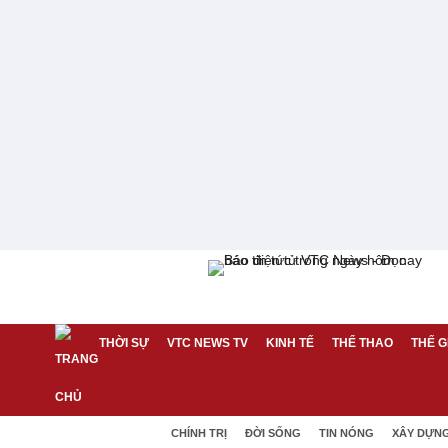
THỜI SỰ
VTC NEWS TV
KINH TẾ
THỂ THAO
THẾ G
CHÍNH TRỊ
ĐỜI SỐNG
TIN NÓNG
XÂY DỰN