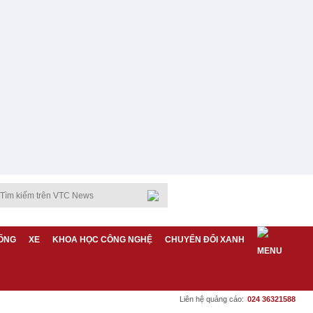
ỐNG
XE
KHOA HỌC CÔNG NGHỆ
CHUYỂN ĐỔI XANH
Liên hệ quảng cáo:
024 36321588