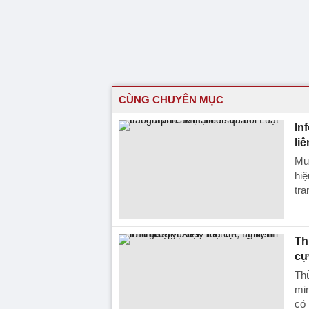
CÙNG CHUYÊN MỤC
In
li
Mục
hiệ
tra
Th
cự
Thủ
min
có 