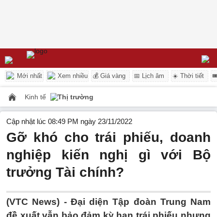
Mới nhất
Xem nhiều
💰 Giá vàng
📅 Lịch âm
☀️ Thời tiết

Kinh tế
Thị trường
Cập nhật lúc 08:49 PM ngày 23/11/2022
Gỡ khó cho trái phiếu, doanh
nghiệp kiến nghị gì với Bộ
trưởng Tài chính?
(VTC News) -
Đại diện Tập đoàn Trung Nam
đề xuất vẫn bảo đảm kỳ hạn trái phiếu nhưng