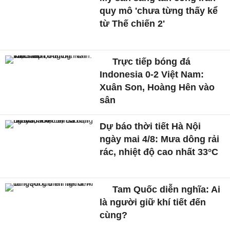
quy mô 'chưa từng thấy kể
từ Thế chiến 2'
Trực tiếp bóng đá
Indonesia 0-2 Việt Nam:
Xuân Son, Hoàng Hên vào
sân
Dự báo thời tiết Hà Nội
ngày mai 4/8: Mưa dông rải
rác, nhiệt độ cao nhất 33°C
Tam Quốc diễn nghĩa: Ai
là người giữ khí tiết đến
cùng?