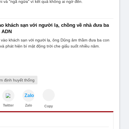
i và "ngã ngửa" vì kết quả không ai ngờ đến.
ào khách sạn với người lạ, chồng về nhà đưa ba
m ADN
ợ vào khách sạn với người lạ, ông Dũng âm thầm đưa ba con
và phát hiện bí mật động trời che giấu suốt nhiều năm.
m định huyết thống
Zalo
Twitter
Zalo
Copy