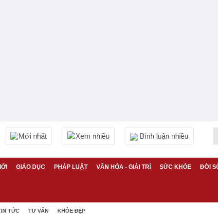
Mới nhất
Xem nhiều
Bình luận nhiều
IỚI
GIÁO DỤC
PHÁP LUẬT
VĂN HÓA - GIẢI TRÍ
SỨC KHỎE
ĐỜI S
TIN TỨC
TƯ VẤN
KHỎE ĐẸP