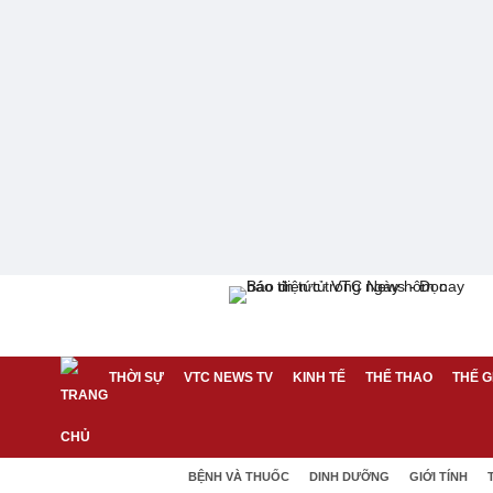
THỜI SỰ
VTC NEWS TV
KINH TẾ
THỂ THAO
THẾ G
BỆNH VÀ THUỐC
DINH DƯỠNG
GIỚI TÍNH