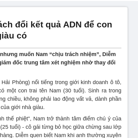
ách đổi kết quả ADN để con
giàu có
g nhưng muốn Nam “chịu trách nhiệm”, Diễm
 giám đốc trung tâm xét nghiệm nhờ thay đổi
i Hải Phòng) nổi tiếng trong giới kinh doanh ô tô,
có một con trai tên Nam (30 tuổi). Sinh ra trong
g chiều, không phải lao động vất vả, dành phần
của giới nhà giàu.
nh thế phiệt”, Nam trở thành tâm điểm chú ý của
(25 tuổi) - cô gái từng bỏ học giữa chừng sau lớp
 hàng. Diễm quen biết Nam khi anh thường xuyên