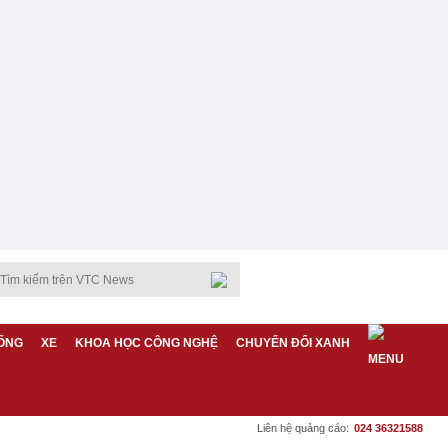
ỐNG
XE
KHOA HỌC CÔNG NGHỆ
CHUYỂN ĐỔI XANH
Liên hệ quảng cáo:
024 36321588