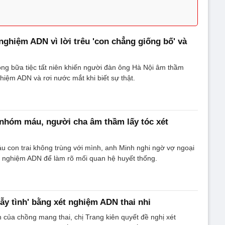
nghiệm ADN vì lời trêu 'con chẳng giống bố' và
ong bữa tiệc tất niên khiến người đàn ông Hà Nội âm thầm
hiệm ADN và rơi nước mắt khi biết sự thật.
nhóm máu, người cha âm thầm lấy tóc xét
 con trai không trùng với mình, anh Minh nghi ngờ vợ ngoại
ét nghiệm ADN để làm rõ mối quan hệ huyết thống.
bẫy tình' bằng xét nghiệm ADN thai nhi
h của chồng mang thai, chị Trang kiên quyết đề nghị xét