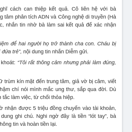
ghĩ cách can thiệp kết quả. Cô liên hệ với bà
g tâm phân tích ADN và Công nghệ di truyền (Hà
ếc, nhắn tin nhờ bà làm sai kết quả để xác nhận
iệm để hai người họ trở thành cha con. Cháu bị
 đứa trẻ”,
nội dung tin nhắn Diễm gửi.
 khoát:
“Tôi rất thông cảm nhưng phải làm đúng,
trùm kín mặt đến trung tâm, giả vờ bị câm, viết
thậm chí nói mình mắc ung thư, sắp qua đời. Dù
tắc làm việc, từ chối thỏa hiệp.
ờ nhận được 5 triệu đồng chuyển vào tài khoản,
dung ghi chú. Nghi ngờ đây là tiền “lót tay”, bà
ông tin và hoàn tiền lại.