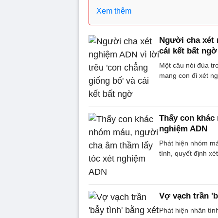
Xem thêm
Người cha xét 
cái kết bất ngờ
Một câu nói đùa tr
mang con đi xét ng
Thấy con khác 
nghiệm ADN
Phát hiện nhóm máu
tình, quyết định x
Vợ vạch trần '
Phát hiện nhân tìn