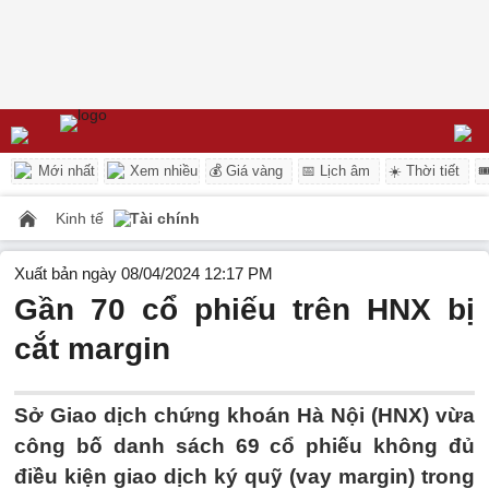
Mới nhất
Xem nhiều
💰 Giá vàng
📅 Lịch âm
☀️ Thời tiết

Kinh tế
Tài chính
Xuất bản ngày 08/04/2024 12:17 PM
Gần 70 cổ phiếu trên HNX bị
cắt margin
Sở Giao dịch chứng khoán Hà Nội (HNX) vừa
công bố danh sách 69 cổ phiếu không đủ
điều kiện giao dịch ký quỹ (vay margin) trong