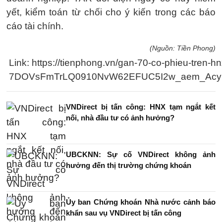
yết, kiểm toán từ chối cho ý kiến trong các báo
cáo tài chính.
(Nguồn: Tiền Phong)
Link: https://tienphong.vn/gan-70-co-phieu-tr
7DOVsFmTrLQ0910NvW62EFUC5I2w_aem_Acyl
VNDirect bị tấn công: HNX tạm ngắt kết
nối, nhà đầu tư có ảnh hưởng?
UBCKNN: Sự cố VNDirect không ảnh
hưởng đến thị trường chứng khoán
Ủy ban Chứng khoán Nhà nước cảnh báo
khẩn sau vụ VNDirect bị tấn công