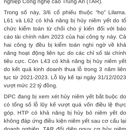
nghiệp Công nghệ cao Trung An (TAR).
Trong số này, 3/6 cổ phiếu thuộc “họ” Lilama.
L61 và L62 có khả năng bị hủy niêm yết do tổ
chức kiểm toán từ chối cho ý kiến đối với báo
cáo tài chính năm 2023 của hai công ty này. Cả
hai công ty đều bị kiểm toán nghi ngờ về khả
năng hoạt động liên tục do các chỉ số tài chính
tiêu cực. Còn L43 có khả năng bị hủy niêm yết
do kết quả kinh doanh thua lỗ trong 3 năm liên
tục từ 2021-2023. Lỗ lũy kế tại ngày 31/12/2023
vượt mức 22 tỷ đồng.
DPC đang bị xem xét hủy niêm yết bắt buộc do
có tổng số lỗ lũy kế vượt quá vốn điều lệ thực
góp. HTP có khả năng bị hủy bỏ niêm yết do
không đáp ứng điều kiện niêm yết sau cơ cấu lại
doanh nghiệp. TAR đối diện nguy cơ hủy niêm