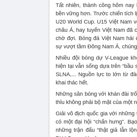
Tất nhiên, thành công hôm nay 
bền vững hơn. Trước chiến tích 
U20 World Cup. U15 Việt Nam vô
châu Á, hay tuyển Việt Nam đã c
chờ đợi. Bóng đá Việt Nam hái q
sự vượt tầm Đông Nam Á, chúng t
Nhiều đội bóng dự V-League kh
hiện tại vẫn sống dựa trên “bầu
SLNA,... Nguồn lực to lớn từ đ
khai thác hết.
Những sân bóng với khán đài trốn
thỉu không phải bộ mặt của một 
Giải vô địch quốc gia với những 
có một đại hội “chấn hưng”. Bạ
những trận đấu “thật giả lẫn lộ