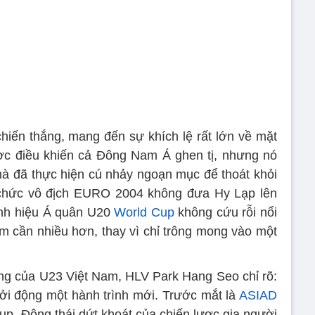
chiến thắng, mang đến sự khích lệ rất lớn về mặt
ợc điều khiến cả Đông Nam Á ghen tị, nhưng nó
à đã thực hiện cú nhảy ngoạn mục để thoát khỏi
chức vô địch EURO 2004 không đưa Hy Lạp lên
nh hiệu Á quân U20
World Cup
không cứu rỗi nổi
 cần nhiều hơn, thay vì chỉ trông mong vào một
ng của U23 Việt Nam, HLV Park Hang Seo chỉ rõ:
khởi động một hành trình mới. Trước mắt là
ASIAD
up. Động thái dứt khoát của chiến lược gia người