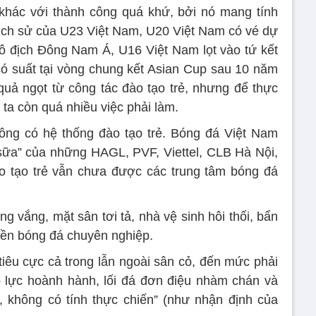
khác với thành công quá khứ, bởi nó mang tính
lịch sử của U23 Việt Nam, U20 Việt Nam có vé dự
 địch Đông Nam Á, U16 Việt Nam lọt vào tứ kết
ó suất tại vòng chung kết Asian Cup sau 10 năm
uả ngọt từ công tác đào tạo trẻ, nhưng để thực
a còn quá nhiều việc phải làm.
ông có hệ thống đào tạo trẻ. Bóng đá Việt Nam
 sữa” của những HAGL, PVF, Viettel, CLB Hà Nội,
ào tạo trẻ vẫn chưa được các trung tâm bóng đá
g vắng, mặt sân tơi tả, nhà vệ sinh hôi thối, bẩn
nền bóng đá chuyên nghiệp.
tiêu cực cả trong lẫn ngoài sân cỏ, đến mức phải
o lực hoành hành, lối đá đơn điệu nhàm chán và
n, không có tính thực chiến” (như nhận định của