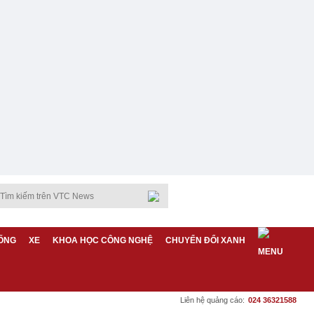
ỐNG
XE
KHOA HỌC CÔNG NGHỆ
CHUYỂN ĐỔI XANH
Liên hệ quảng cáo:
024 36321588