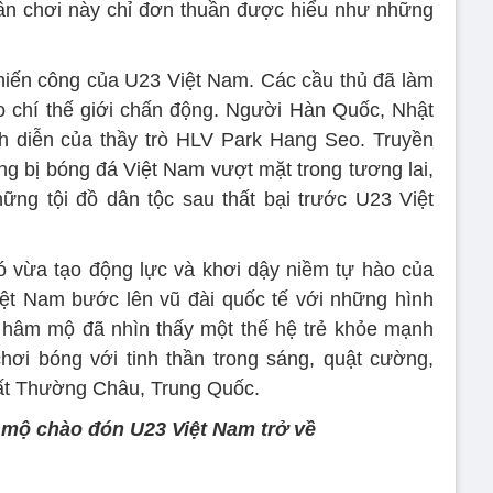
ân chơi này chỉ đơn thuần được hiểu như những
hiến công của U23 Việt Nam. Các cầu thủ đã làm
o chí thế giới chấn động. Người Hàn Quốc, Nhật
h diễn của thầy trò HLV Park Hang Seo. Truyền
ng bị bóng đá Việt Nam vượt mặt trong tương lai,
hững tội đồ dân tộc sau thất bại trước U23 Việt
ó vừa tạo động lực và khơi dậy niềm tự hào của
iệt Nam bước lên vũ đài quốc tế với những hình
 hâm mộ đã nhìn thấy một thế hệ trẻ khỏe mạnh
hơi bóng với tinh thần trong sáng, quật cường,
đất Thường Châu, Trung Quốc.
mộ chào đón U23 Việt Nam trở về