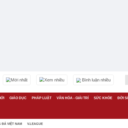
Mới nhất
Xem nhiều
Bình luận nhiều
IỚI
GIÁO DỤC
PHÁP LUẬT
VĂN HÓA - GIẢI TRÍ
SỨC KHỎE
ĐỜI S
 ĐÁ VIỆT NAM
V.LEAGUE