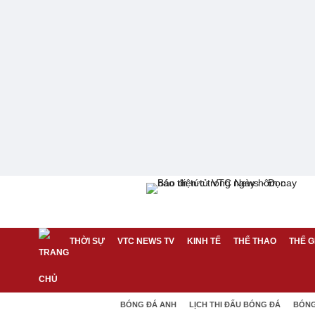
THỜI SỰ
VTC NEWS TV
KINH TẾ
THỂ THAO
THẾ G
BÓNG ĐÁ ANH
LỊCH THI ĐẤU BÓNG ĐÁ
BÓNG