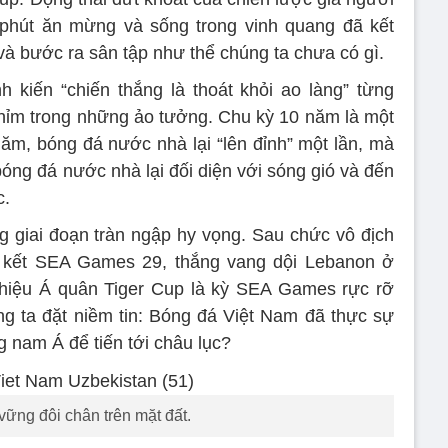
phút ăn mừng và sống trong vinh quang đã kết
 và bước ra sân tập như thể chúng ta chưa có gì.
h kiến “chiến thắng là thoát khỏi ao làng” từng
hỉm trong những ảo tưởng. Chu kỳ 10 năm là một
m, bóng đá nước nhà lại “lên đỉnh” một lần, mà
bóng đá nước nhà lại đối diện với sóng gió và đến
c.
 giai đoạn tràn ngập hy vọng. Sau chức vô địch
 kết SEA Games 29, thắng vang dội Lebanon ở
 hiệu Á quân Tiger Cup là kỳ SEA Games rực rỡ
ng ta đặt niềm tin: Bóng đá Việt Nam đã thực sự
 nam Á để tiến tới châu lục?
vững đôi chân trên mặt đất.