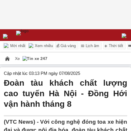
Mới nhất
Xem nhiều
💰 Giá vàng
📅 Lịch âm
☀️ Thời tiết

Xe
Tin xe 247
Cập nhật lúc 03:13 PM ngày 07/08/2025
Đoàn tàu khách chất lượng
cao tuyến Hà Nội - Đồng Hới
vận hành tháng 8
(VTC News) -
Với công nghệ đóng toa xe hiện
đại và được nội địa hóa, đoàn tàu khách chất