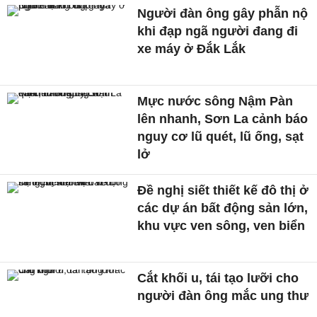
Người đàn ông gây phẫn nộ
khi đạp ngã người đang đi
xe máy ở Đắk Lắk
Mực nước sông Nậm Pàn
lên nhanh, Sơn La cảnh báo
nguy cơ lũ quét, lũ ống, sạt
lở
Đề nghị siết thiết kế đô thị ở
các dự án bất động sản lớn,
khu vực ven sông, ven biển
Cắt khối u, tái tạo lưỡi cho
người đàn ông mắc ung thư