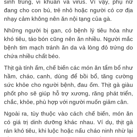
sinh trùng, vi khuẩn và virus. Vì vậy, phụ nữ
đang cho con bú, trẻ nhỏ hoặc người có cơ địa
nhạy cảm không nên ăn nội tạng của gà.
Những người bị gan, có bệnh lý tiêu hóa như
khó tiêu, táo bón cũng nên ăn nhiều. Người mắc
bệnh tim mạch tránh ăn da và lòng đỏ trứng do
chứa nhiều chất béo.
Thịt gà tính ấm, chế biến các món ăn tẩm bổ như
hầm, cháo, canh, dùng để bồi bổ, tăng cường
sức khỏe cho người bệnh, đau ốm. Thịt gà giàu
phốt pho sẽ giúp hỗ trợ xương, răng phát triển,
chắc, khỏe, phù hợp với người muốn giảm cân.
Ngoài ra, tùy thuộc vào cách chế biến, món ăn
có giá trị dinh dưỡng khác nhau. Ví dụ, thịt gà
rán khó tiêu, khi luộc hoặc nấu cháo ninh nhừ lại