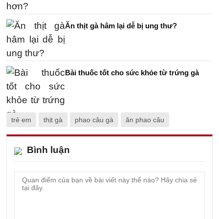
Ăn thịt gà hâm lại dễ bị ung thư?
Bài thuốc tốt cho sức khỏe từ trứng gà
trẻ em
thịt gà
phao câu gà
ăn phao câu
Bình luận