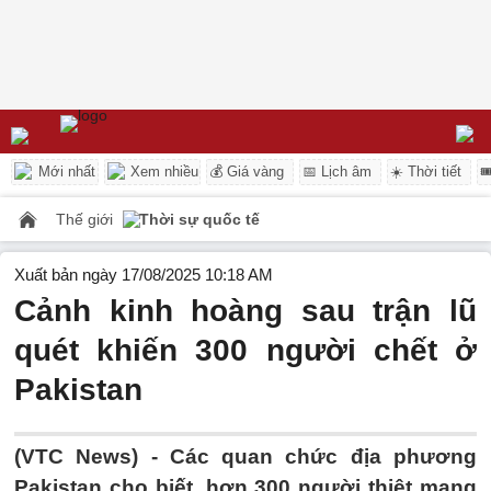
Mới nhất
Xem nhiều
💰 Giá vàng
📅 Lịch âm
☀️ Thời tiết

Thế giới
Thời sự quốc tế
Xuất bản ngày 17/08/2025 10:18 AM
Cảnh kinh hoàng sau trận lũ
quét khiến 300 người chết ở
Pakistan
(VTC News) -
Các quan chức địa phương
Pakistan cho biết, hơn 300 người thiệt mạng